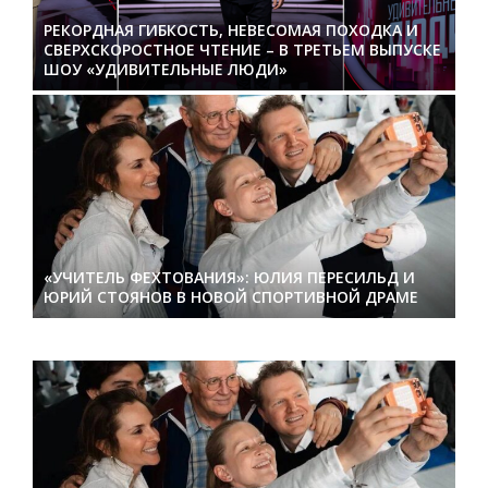
РЕКОРДНАЯ ГИБКОСТЬ, НЕВЕСОМАЯ ПОХОДКА И
СВЕРХСКОРОСТНОЕ ЧТЕНИЕ – В ТРЕТЬЕМ ВЫПУСКЕ
ШОУ «УДИВИТЕЛЬНЫЕ ЛЮДИ»
«УЧИТЕЛЬ ФЕХТОВАНИЯ»: ЮЛИЯ ПЕРЕСИЛЬД И
ЮРИЙ СТОЯНОВ В НОВОЙ СПОРТИВНОЙ ДРАМЕ