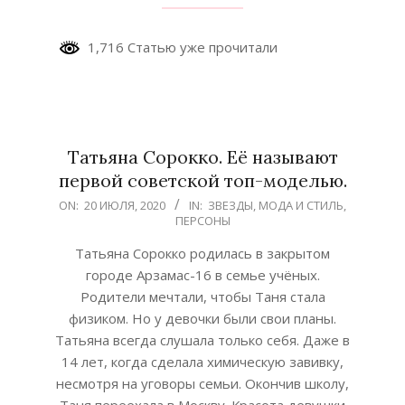
1,716 Статью уже прочитали
Татьяна Сорокко. Её называют
первой советской топ-моделью.
2020-
ON:
20 ИЮЛЯ, 2020
IN:
ЗВЕЗДЫ
,
МОДА И СТИЛЬ
,
ПЕРСОНЫ
07-
20
Татьяна Сорокко родилась в закрытом
городе Арзамас-16 в семье учёных.
Родители мечтали, чтобы Таня стала
физиком. Но у девочки были свои планы.
Татьяна всегда слушала только себя. Даже в
14 лет, когда сделала химическую завивку,
несмотря на уговоры семьи. Окончив школу,
Таня переехала в Москву. Красота девушки