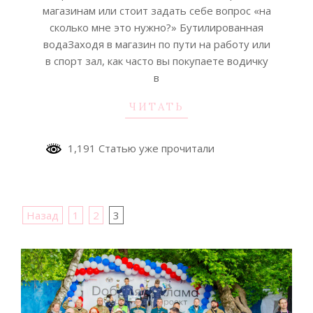
магазинам или стоит задать себе вопрос «на
сколько мне это нужно?» Бутилированная
водаЗаходя в магазин по пути на работу или
в спорт зал, как часто вы покупаете водичку
в
ЧИТАТЬ
1,191 Статью уже прочитали
Пагинация
Назад
1
2
3
записей