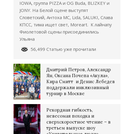
IOWA, группа PIZZA и OG Buda, BLIZKEY и
JONY. На Белой сцене выступят
Словетский, Антоха МС, Lida, SALUKI, Слава
КПСС, тима ищет свет, Moreart. К лайнапу
Фиолетовой сцены присоединились
Ульяна
56,499 Статью уже прочитали
Дмитрий Петров, Александр
Ян, Оксана Почепа «Акула»,
Кира Смитт и Денис Лебедев
поддержали инклюзивный
турнир в Москве
Рекордная гибкость,
невесомая походка и
сверхскоростное чтение – в
третьем выпуске шоу
«Удивительные люди»