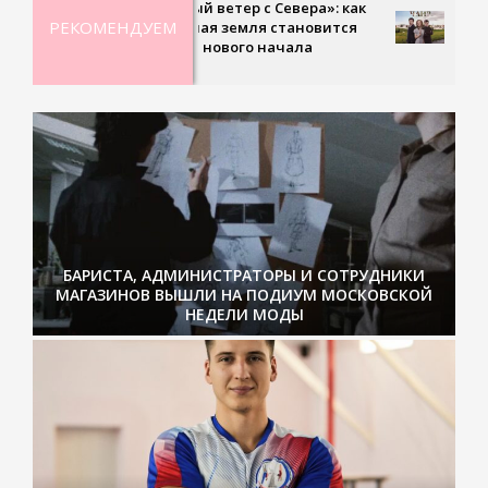
«Тёплый ветер с Севера»: как
становится исп
РЕКОМЕНДУЕМ
холодная земля становится
Первом канале 
точкой нового начала
многосерийная 
парке Чаир»
БАРИСТА, АДМИНИСТРАТОРЫ И СОТРУДНИКИ
МАГАЗИНОВ ВЫШЛИ НА ПОДИУМ МОСКОВСКОЙ
НЕДЕЛИ МОДЫ