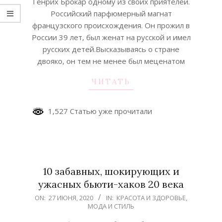
Генрих Брокар одному из своих приятелей.
Российский парфюмерный магнат
французского происхождения. Он прожил в
России 39 лет, был женат на русской и имел
русских детей.Высказываясь о стране
двояко, он тем не менее был меценатом
ЧИТАТЬ
1,527 Статью уже прочитали
10 забавных, шокирующих и
ужасных бьюти-хаков 20 века
2020-
ON:
27 ИЮНЯ, 2020
IN:
КРАСОТА И ЗДОРОВЬЕ
,
МОДА И СТИЛЬ
06-
27