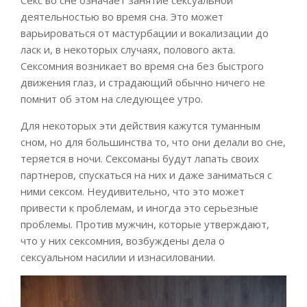
Секс во сне означает занятие сексуальной
деятельностью во время сна. Это может
варьироваться от мастурбации и вокализации до
ласк и, в некоторых случаях, полового акта.
Сексомния возникает во время сна без быстрого
движения глаз, и страдающий обычно ничего не
помнит об этом на следующее утро.
Для некоторых эти действия кажутся туманным
сном, но для большинства то, что они делали во сне,
теряется в ночи. Сексоманы будут лапать своих
партнеров, спускаться на них и даже заниматься с
ними сексом. Неудивительно, что это может
привести к проблемам, и иногда это серьезные
проблемы. Против мужчин, которые утверждают,
что у них сексомния, возбуждены дела о
сексуальном насилии и изнасиловании.