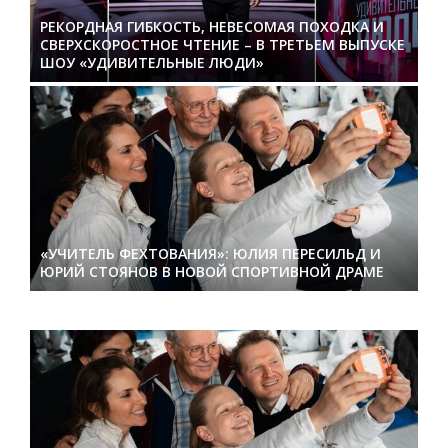
РЕКОРДНАЯ ГИБКОСТЬ, НЕВЕСОМАЯ ПОХОДКА И
СВЕРХСКОРОСТНОЕ ЧТЕНИЕ – В ТРЕТЬЕМ ВЫПУСКЕ
ШОУ «УДИВИТЕЛЬНЫЕ ЛЮДИ»
«УЧИТЕЛЬ ФЕХТОВАНИЯ»: ЮЛИЯ ПЕРЕСИЛЬД И
ЮРИЙ СТОЯНОВ В НОВОЙ СПОРТИВНОЙ ДРАМЕ