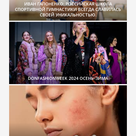
ИВАН ГАПОНЕНКО: РОССИЙСКАЯ ШКОЛА
СПОРТИВНОЙ ГИМНАСТИКИ ВСЕГДА СЛАВИЛАСЬ
СВОЕЙ УНИКАЛЬНОСТЬЮ.
DONFASHIONWEEK 2024 ОСЕНЬ-ЗИМА