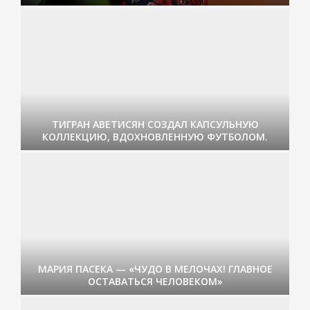
ТИГРАН АВЕТИСЯН СОЗДАЛ КАПСУЛЬНУЮ
КОЛЛЕКЦИЮ, ВДОХНОВЛЕННУЮ ФУТБОЛОМ.
МАРИЯ ПАСЕКА — «ЧУДО В МЕЛОЧАХ! ГЛАВНОЕ
ОСТАВАТЬСЯ ЧЕЛОВЕКОМ»