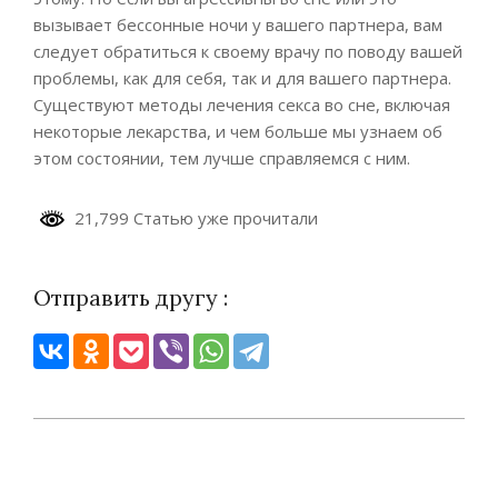
вызывает бессонные ночи у вашего партнера, вам
следует обратиться к своему врачу по поводу вашей
проблемы, как для себя, так и для вашего партнера.
Существуют методы лечения секса во сне, включая
некоторые лекарства, и чем больше мы узнаем об
этом состоянии, тем лучше справляемся с ним.
21,799 Статью уже прочитали
Отправить другу :
2021-
08-
10