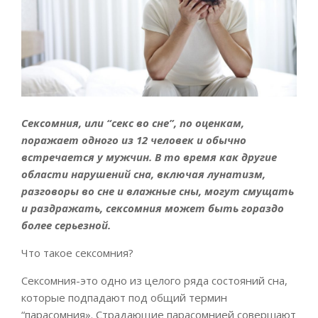
Сексомния, или “секс во сне”, по оценкам,
поражает одного из 12 человек и обычно
встречается у мужчин. В то время как другие
области нарушений сна, включая лунатизм,
разговоры во сне и влажные сны, могут смущать
и раздражать, сексомния может быть гораздо
более серьезной.
Что такое сексомния?
Сексомния-это одно из целого ряда состояний сна,
которые подпадают под общий термин
“парасомния». Страдающие парасомнией совершают