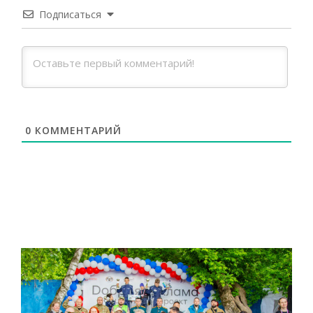
Подписаться
0
КОММЕНТАРИЙ