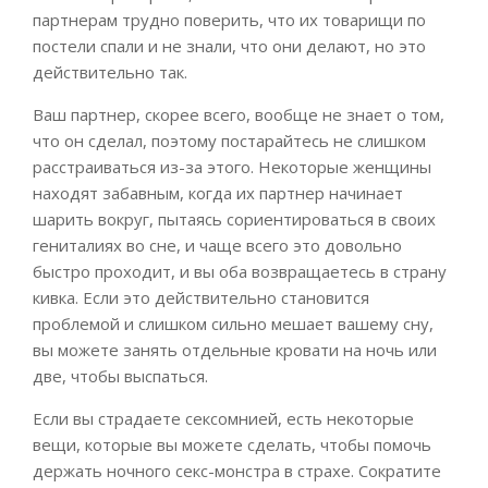
партнерам трудно поверить, что их товарищи по
постели спали и не знали, что они делают, но это
действительно так.
Ваш партнер, скорее всего, вообще не знает о том,
что он сделал, поэтому постарайтесь не слишком
расстраиваться из-за этого. Некоторые женщины
находят забавным, когда их партнер начинает
шарить вокруг, пытаясь сориентироваться в своих
гениталиях во сне, и чаще всего это довольно
быстро проходит, и вы оба возвращаетесь в страну
кивка. Если это действительно становится
проблемой и слишком сильно мешает вашему сну,
вы можете занять отдельные кровати на ночь или
две, чтобы выспаться.
Если вы страдаете сексомнией, есть некоторые
вещи, которые вы можете сделать, чтобы помочь
держать ночного секс-монстра в страхе. Сократите