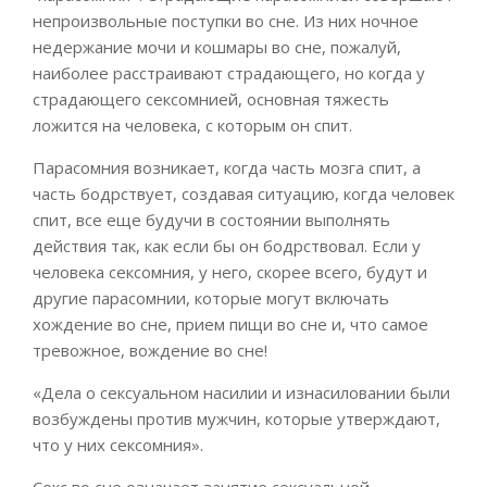
непроизвольные поступки во сне. Из них ночное
недержание мочи и кошмары во сне, пожалуй,
наиболее расстраивают страдающего, но когда у
страдающего сексомнией, основная тяжесть
ложится на человека, с которым он спит.
Парасомния возникает, когда часть мозга спит, а
часть бодрствует, создавая ситуацию, когда человек
спит, все еще будучи в состоянии выполнять
действия так, как если бы он бодрствовал. Если у
человека сексомния, у него, скорее всего, будут и
другие парасомнии, которые могут включать
хождение во сне, прием пищи во сне и, что самое
тревожное, вождение во сне!
«Дела о сексуальном насилии и изнасиловании были
возбуждены против мужчин, которые утверждают,
что у них сексомния».