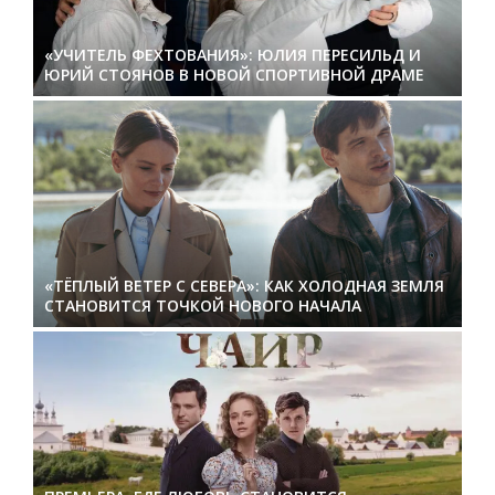
«УЧИТЕЛЬ ФЕХТОВАНИЯ»: ЮЛИЯ ПЕРЕСИЛЬД И
ЮРИЙ СТОЯНОВ В НОВОЙ СПОРТИВНОЙ ДРАМЕ
«ТЁПЛЫЙ ВЕТЕР С СЕВЕРА»: КАК ХОЛОДНАЯ ЗЕМЛЯ
СТАНОВИТСЯ ТОЧКОЙ НОВОГО НАЧАЛА