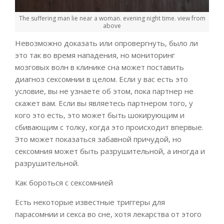
The suffering man lie near a woman. evening night time. view from
above
Невозможно доказать или опровергнуть, было ли
это так во время нападения, но мониторинг
мозговых волн в клинике сна может поставить
диагноз сексомнии в целом. Если у вас есть это
условие, вы не узнаете об этом, пока партнер не
скажет вам. Если вы являетесь партнером того, у
кого это есть, это может быть шокирующим и
сбивающим с толку, когда это происходит впервые.
Это может показаться забавной причудой, но
сексомния может быть разрушительной, а иногда и
разрушительной.
Как бороться с сексомнией
Есть некоторые известные триггеры для
парасомнии и секса во сне, хотя лекарства от этого