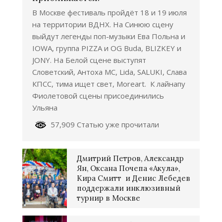
В Москве фестиваль пройдёт 18 и 19 июля
на территории ВДНХ. На Синюю сцену
выйдут легенды поп-музыки Ева Польна и
IOWA, группа PIZZA и OG Buda, BLIZKEY и
JONY. На Белой сцене выступят
Словетский, Антоха МС, Lida, SALUKI, Слава
КПСС, тима ищет свет, Moreart. К лайнапу
Фиолетовой сцены присоединились
Ульяна
57,909 Статью уже прочитали
Дмитрий Петров, Александр
Ян, Оксана Почепа «Акула»,
Кира Смитт и Денис Лебедев
поддержали инклюзивный
турнир в Москве