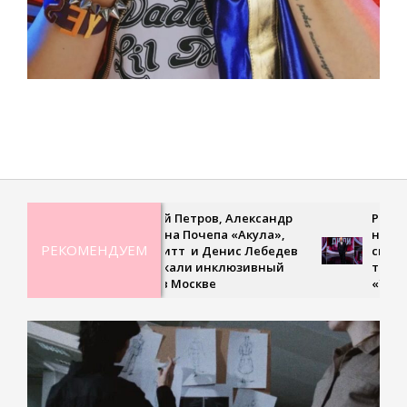
2023-
05-
31
Дмитрий Петров, Александр
Рекордная
Ян, Оксана Почепа «Акула»,
невесомая
РЕКОМЕНДУЕМ
Кира Смитт и Денис Лебедев
сверхскоро
поддержали инклюзивный
третьем в
турнир в Москве
«Удивите