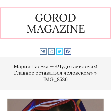
Skip
to
GOROD
content
MAGAZINE
Primary
Navigation
Мария Пасека — «Чудо в мелочах!
Menu
Главное оставаться человеком» »
IMG_8586