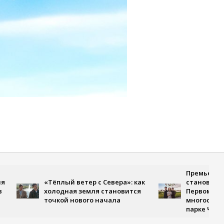
Премьера, где любов
«Тёплый ветер с Севера»: как
становится испытани
холодная земля становится
Первом канале выхо
точкой нового начала
многосерийная драма
парке Чаир»