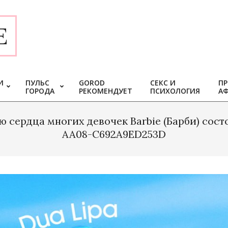
E
И
ПУЛЬС
GOROD
СЕКС И
ПР
ГОРОДА
РЕКОМЕНДУЕТ
ПСИХОЛОГИЯ
А
сердца многих девочек Barbie (Барби) сост
AA08-C692A9ED253D