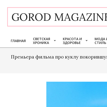
Skip
to
GOROD MAGAZIN
content
СВЕТСКАЯ
КРАСОТА И
МОДА 
ГЛАВНАЯ
ХРОНИКА
ЗДОРОВЬЕ
СТИЛЬ
Primary
Navigation
Menu
Премьера фильма про куклу покорившую 