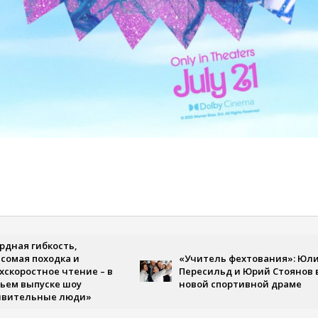
ость,
одка и
«Учитель фехтования»: Юлия
е чтение – в
Пересильд и Юрий Стоянов в
ке шоу
новой спортивной драме
е люди»