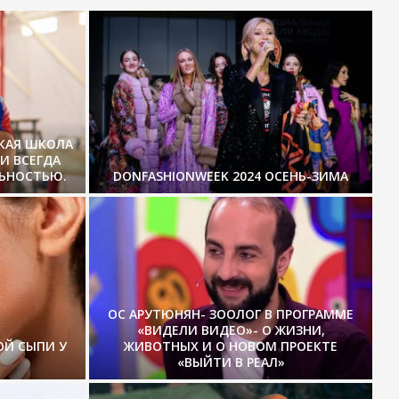
СКАЯ ШКОЛА
И ВСЕГДА
ЛЬНОСТЬЮ.
DONFASHIONWEEK 2024 ОСЕНЬ-ЗИМА
ОС АРУТЮНЯН- ЗООЛОГ В ПРОГРАММЕ
«ВИДЕЛИ ВИДЕО»- О ЖИЗНИ,
ОЙ СЫПИ У
ЖИВОТНЫХ И О НОВОМ ПРОЕКТЕ
«ВЫЙТИ В РЕАЛ»