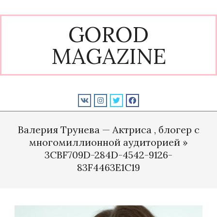
Skip
to
GOROD
content
MAGAZINE
Primary
Navigation
Валерия Трунева — Актриса , блогер с
Menu
многомиллионной аудиторией »
3CBF709D-284D-4542-9126-
83F4463E1C19