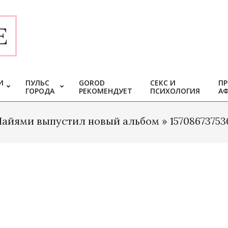
E
И
ПУЛЬС
GOROD
СЕКС И
ПР
ГОРОДА
РЕКОМЕНДУЕТ
ПСИХОЛОГИЯ
А
Майями выпустил новый альбом »
15708673753