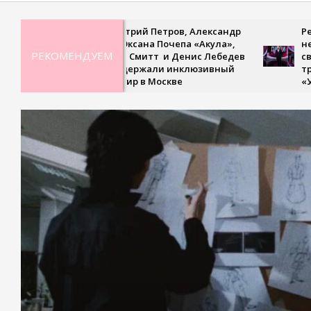
28
Дмитрий Петров, Александр
Рекорд
Ян, Оксана Почепа «Акула»,
невесо
РЕКОМЕНДУЕМ
Кира Смитт и Денис Лебедев
сверхс
поддержали инклюзивный
третье
турнир в Москве
«Удив