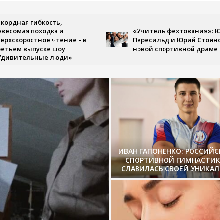
ная гибкость,
мая походка и
«Учитель фехтования»: Юлия
коростное чтение – в
Пересильд и Юрий Стоянов в
м выпуске шоу
новой спортивной драме
ительные люди»
ИВАН ГАПОНЕНКО: РОССИЙ
СПОРТИВНОЙ ГИМНАСТИК
СЛАВИЛАСЬ СВОЕЙ УНИКА