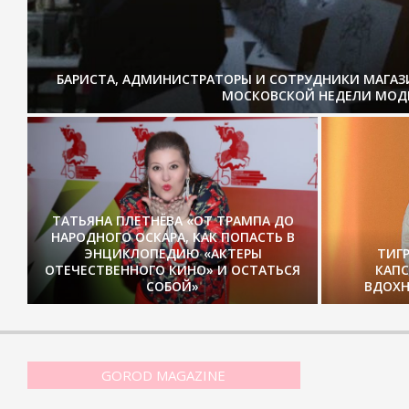
БАРИСТА, АДМИНИСТРАТОРЫ И СОТРУДНИКИ МАГА
МОСКОВСКОЙ НЕДЕЛИ МОД
ТАТЬЯНА ПЛЕТНЁВА «ОТ ТРАМПА ДО
НАРОДНОГО ОСКАРА, КАК ПОПАСТЬ В
ЭНЦИКЛОПЕДИЮ «АКТЕРЫ
ТИГ
ОТЕЧЕСТВЕННОГО КИНО» И ОСТАТЬСЯ
КАП
СОБОЙ»
ВДОХН
GOROD MAGAZINE