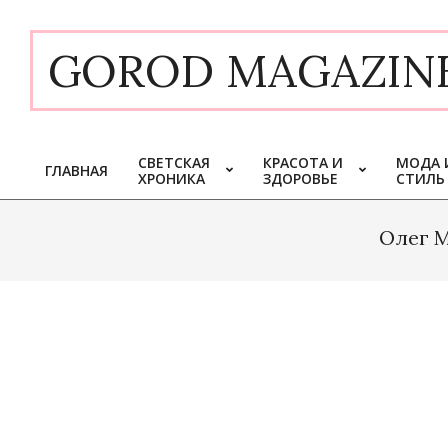
Skip
to
GOROD MAGAZIN
content
СВЕТСКАЯ
КРАСОТА И
МОДА 
ГЛАВНАЯ
ХРОНИКА
ЗДОРОВЬЕ
СТИЛЬ
Primary
Navigation
Menu
Олег 
2020-
08-