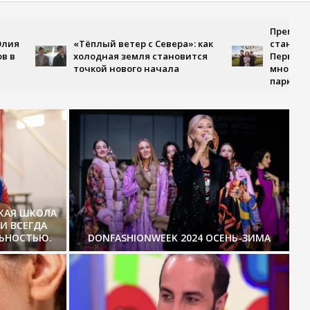
Премьера, гд
«Тёплый ветер с Севера»: как
становится 
холодная земля становится
Первом кана
точкой нового начала
многосерийн
парке Чаир»
СКАЯ ШКОЛА
И ВСЕГДА
ЛЬНОСТЬЮ.
DONFASHIONWEEK 2024 ОСЕНЬ-ЗИМА