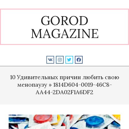
Skip
to
GOROD
content
MAGAZINE
Primary
Navigation
10 Удивительных причин любить свою
Menu
менопаузу »
1814D604-0019-46C8-
AA44-2DA02F1A6DF2