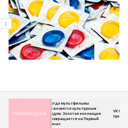
2021-
08-
14
Когда мультфильмы
становятся культурным
VK Fest-2
РЕКОМЕНДУЕМ
кодом. Золотая коллекция
приближа
возвращается на Первый
канал