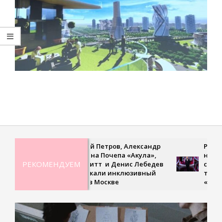
2023-
07-
01
Дмитрий Петров, Александр
Рекордная
Ян, Оксана Почепа «Акула»,
невесома
РЕКОМЕНДУЕМ
Кира Смитт и Денис Лебедев
сверхскор
поддержали инклюзивный
третьем 
турнир в Москве
«Удивит