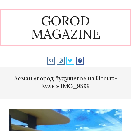
Skip
to
GOROD
content
MAGAZINE
Primary
Navigation
Асман «город будущего» на Иссык-
Menu
Куль »
IMG_9899