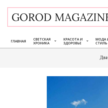
Skip
to
GOROD MAGAZIN
content
СВЕТСКАЯ
КРАСОТА И
МОДА 
ГЛАВНАЯ
ХРОНИКА
ЗДОРОВЬЕ
СТИЛЬ
Primary
Navigation
Menu
Дви