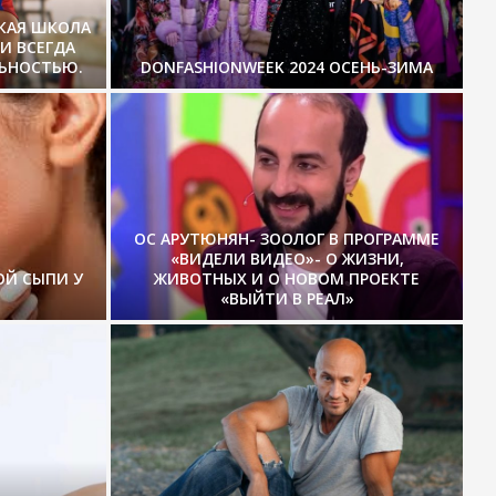
СКАЯ ШКОЛА
И ВСЕГДА
ЛЬНОСТЬЮ.
DONFASHIONWEEK 2024 ОСЕНЬ-ЗИМА
ОС АРУТЮНЯН- ЗООЛОГ В ПРОГРАММЕ
«ВИДЕЛИ ВИДЕО»- О ЖИЗНИ,
ОЙ СЫПИ У
ЖИВОТНЫХ И О НОВОМ ПРОЕКТЕ
«ВЫЙТИ В РЕАЛ»