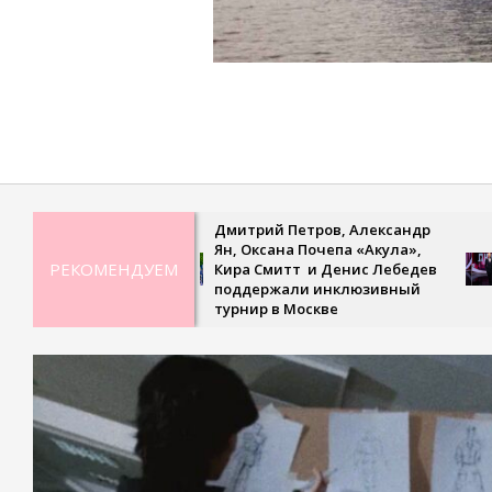
2023-
06-
24
Дмитрий Петров, Александр
Ре
Ян, Оксана Почепа «Акула»,
не
РЕКОМЕНДУЕМ
Кира Смитт и Денис Лебедев
св
поддержали инклюзивный
тр
турнир в Москве
«У