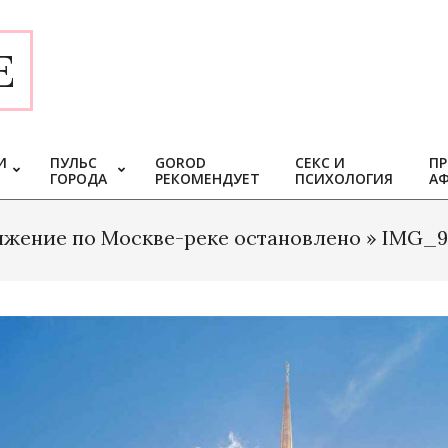
E
И
ПУЛЬС
GOROD
СЕКС И
ПР
ГОРОДА
РЕКОМЕНДУЕТ
ПСИХОЛОГИЯ
А
жение по Москве-реке остановлено »
IMG_9