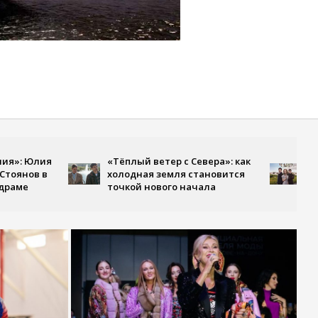
Премьера
лия
«Тёплый ветер с Севера»: как
становит
в в
холодная земля становится
Первом к
точкой нового начала
многосер
парке Ча