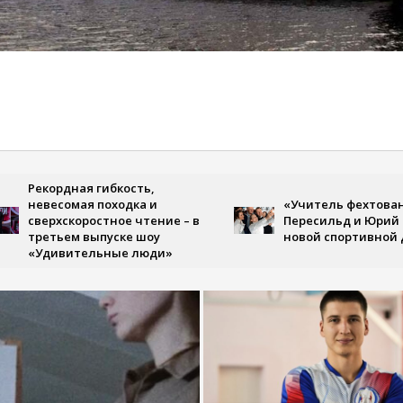
кордная гибкость,
весомая походка и
«Учитель фехтования»: Ю
ерхскоростное чтение – в
Пересильд и Юрий Стояно
етьем выпуске шоу
новой спортивной драме
дивительные люди»