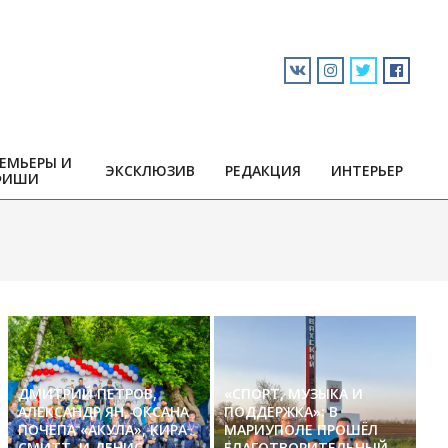
ЕМЬЕРЫ И
ЭКСКЛЮЗИВ
РЕДАКЦИЯ
ИНТЕРЬЕР
ФИШИ
ДМИТРИЙ ПЕТРОВ,
«СПОРТ, МУЗЫКА И
АЛЕКСАНДР ЯН, ОКСАНА
ПОДДЕРЖКА»: В
ПОЧЕПА «АКУЛА», КИРА
МАРИУПОЛЕ ПРОШЁЛ
СМИТТ И ДЕНИС
БЛАГОТВОРИТЕЛЬНЫЙ