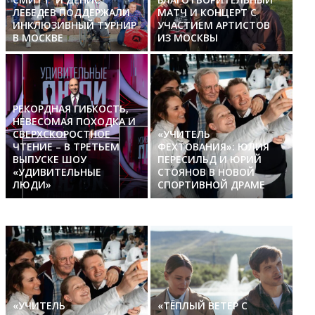
ЛЕБЕДЕВ ПОДДЕРЖАЛИ
МАТЧ И КОНЦЕРТ С
ИНКЛЮЗИВНЫЙ ТУРНИР
УЧАСТИЕМ АРТИСТОВ
В МОСКВЕ
ИЗ МОСКВЫ
РЕКОРДНАЯ ГИБКОСТЬ,
НЕВЕСОМАЯ ПОХОДКА И
СВЕРХСКОРОСТНОЕ
«УЧИТЕЛЬ
ЧТЕНИЕ – В ТРЕТЬЕМ
ФЕХТОВАНИЯ»: ЮЛИЯ
ВЫПУСКЕ ШОУ
ПЕРЕСИЛЬД И ЮРИЙ
«УДИВИТЕЛЬНЫЕ
СТОЯНОВ В НОВОЙ
ЛЮДИ»
СПОРТИВНОЙ ДРАМЕ
«УЧИТЕЛЬ
«ТЁПЛЫЙ ВЕТЕР С