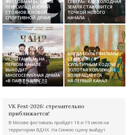
ФЕХТОВАНИЯ»: ЮЛИЯ
СЕВЕРА»: КАК ХОЛОДНАЯ
ПЕРЕСИЛЬД И ЮРИЙ
ЗЕМЛЯ СТАНОВИТСЯ
СТОЯНОВ В НОВОЙ
ТОЧКОЙ НОВОГО
СПОРТИВНОЙ ДРАМЕ
НАЧАЛА
ПРЕМЬЕРА, ГДЕ ЛЮБОВЬ
СТАНОВИТСЯ
КОГДА МУЛЬТФИЛЬМЫ
ИСПЫТАНИЕМ: НА
СТАНОВЯТСЯ
ПЕРВОМ КАНАЛЕ
КУЛЬТУРНЫМ КОДОМ.
ВЫХОДИТ
ЗОЛОТАЯ КОЛЛЕКЦИЯ
МНОГОСЕРИЙНАЯ ДРАМА
ВОЗВРАЩАЕТСЯ
«В ПАРКЕ ЧАИР»
НА ПЕРВЫЙ КАНАЛ
VK Fest-2026: стремительно
приближается!
В Москве фестиваль пройдёт 18 и 19 июля на
территории ВДНХ. На Синюю сцену выйдут