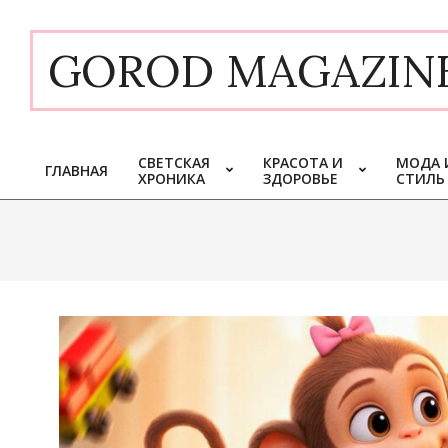
Skip
to
GOROD MAGAZIN
content
СВЕТСКАЯ
КРАСОТА И
МОДА 
ГЛАВНАЯ
ХРОНИКА
ЗДОРОВЬЕ
СТИЛЬ
Primary
Navigation
Menu