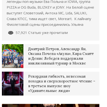
легенды поп-музыки Ева Польна и IOWA, группа
PIZZA и OG Buda, BLIZKEY и JONY. На Белой сцене
выступят Словетский, Антоха МС, Lida, SALUKI,
Слава КПСС, тима ищет свет, Moreart. К лайнапу
Фиолетовой сцены присоединились Ульяна
57,921 Статью уже прочитали
Дмитрий Петров, Александр Ян,
Оксана Почепа «Акула», Кира Смитт
и Денис Лебедев поддержали
инклюзивный турнир в Москве
Рекордная гибкость, невесомая
походка и сверхскоростное чтение –
в третьем выпуске шоу
«Удивительные люди»