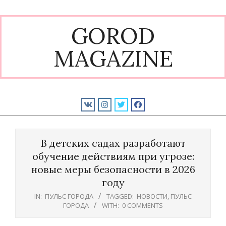
Skip
to
GOROD
content
MAGAZINE
Primary
Navigation
В детских садах разработают
Menu
обучение действиям при угрозе:
новые меры безопасности в 2026
году
IN:
ПУЛЬС ГОРОДА
TAGGED:
НОВОСТИ
,
ПУЛЬС
ГОРОДА
WITH:
0 COMMENTS