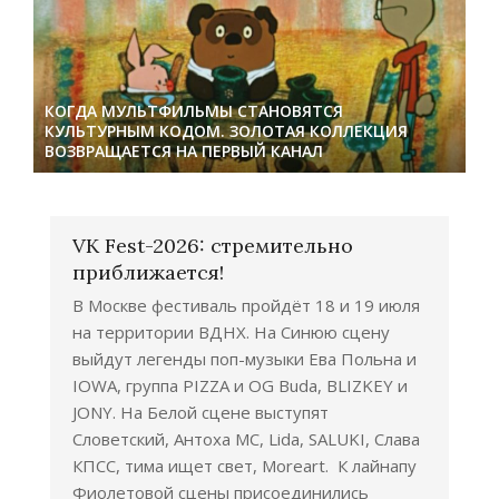
КОГДА МУЛЬТФИЛЬМЫ СТАНОВЯТСЯ
КУЛЬТУРНЫМ КОДОМ. ЗОЛОТАЯ КОЛЛЕКЦИЯ
ВОЗВРАЩАЕТСЯ НА ПЕРВЫЙ КАНАЛ
VK Fest-2026: стремительно
приближается!
В Москве фестиваль пройдёт 18 и 19 июля
на территории ВДНХ. На Синюю сцену
выйдут легенды поп-музыки Ева Польна и
IOWA, группа PIZZA и OG Buda, BLIZKEY и
JONY. На Белой сцене выступят
Словетский, Антоха МС, Lida, SALUKI, Слава
КПСС, тима ищет свет, Moreart. К лайнапу
Фиолетовой сцены присоединились