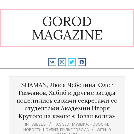
Skip
to
GOROD
content
MAGAZINE
Primary
Navigation
SHAMAN, Люся Чеботина, Олег
Menu
Газманов, Хабиб и другие звезды
поделились своими секретами со
студентами Академии Игоря
Крутого на кэмпе «Новая волна»
IN:
ЗВЕЗДЫ
TAGGED:
МУЗЫКА
,
НОВОСТИ
,
НОВОСТИШОУБИЗ
,
ПУЛЬС ГОРОДА
WITH:
0