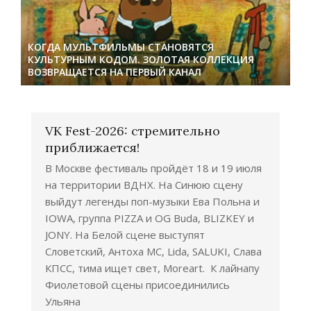
КОГДА МУЛЬТФИЛЬМЫ СТАНОВЯТСЯ
КУЛЬТУРНЫМ КОДОМ. ЗОЛОТАЯ КОЛЛЕКЦИЯ
ВОЗВРАЩАЕТСЯ НА ПЕРВЫЙ КАНАЛ
VK Fest-2026: стремительно
приближается!
В Москве фестиваль пройдёт 18 и 19 июля
на территории ВДНХ. На Синюю сцену
выйдут легенды поп-музыки Ева Польна и
IOWA, группа PIZZA и OG Buda, BLIZKEY и
JONY. На Белой сцене выступят
Словетский, Антоха МС, Lida, SALUKI, Слава
КПСС, тима ищет свет, Moreart. К лайнапу
Фиолетовой сцены присоединились
Ульяна