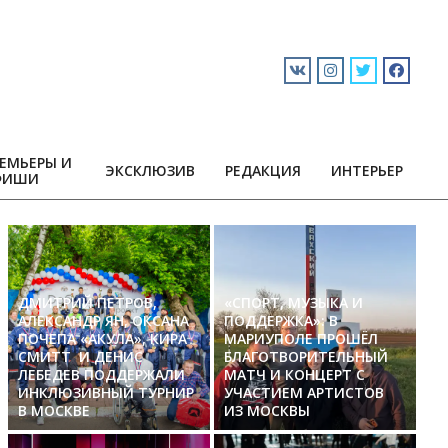
ЕМЬЕРЫ И
ЭКСКЛЮЗИВ
РЕДАКЦИЯ
ИНТЕРЬЕР
ФИШИ
ДМИТРИЙ ПЕТРОВ,
«СПОРТ, МУЗЫКА И
АЛЕКСАНДР ЯН, ОКСАНА
ПОДДЕРЖКА»: В
ПОЧЕПА «АКУЛА», КИРА
МАРИУПОЛЕ ПРОШЁЛ
СМИТТ И ДЕНИС
БЛАГОТВОРИТЕЛЬНЫЙ
ЛЕБЕДЕВ ПОДДЕРЖАЛИ
МАТЧ И КОНЦЕРТ С
ИНКЛЮЗИВНЫЙ ТУРНИР
УЧАСТИЕМ АРТИСТОВ
В МОСКВЕ
ИЗ МОСКВЫ