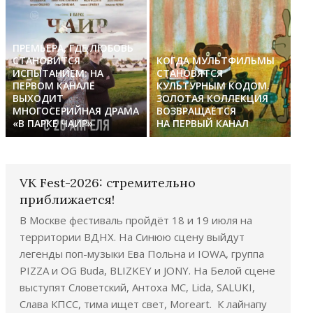
ПРЕМЬЕРА, ГДЕ ЛЮБОВЬ
СТАНОВИТСЯ
КОГДА МУЛЬТФИЛЬМЫ
ИСПЫТАНИЕМ: НА
СТАНОВЯТСЯ
ПЕРВОМ КАНАЛЕ
КУЛЬТУРНЫМ КОДОМ.
ВЫХОДИТ
ЗОЛОТАЯ КОЛЛЕКЦИЯ
МНОГОСЕРИЙНАЯ ДРАМА
ВОЗВРАЩАЕТСЯ
«В ПАРКЕ ЧАИР»
НА ПЕРВЫЙ КАНАЛ
VK Fest-2026: стремительно
приближается!
В Москве фестиваль пройдёт 18 и 19 июля на
территории ВДНХ. На Синюю сцену выйдут
легенды поп-музыки Ева Польна и IOWA, группа
PIZZA и OG Buda, BLIZKEY и JONY. На Белой сцене
выступят Словетский, Антоха МС, Lida, SALUKI,
Слава КПСС, тима ищет свет, Moreart. К лайнапу