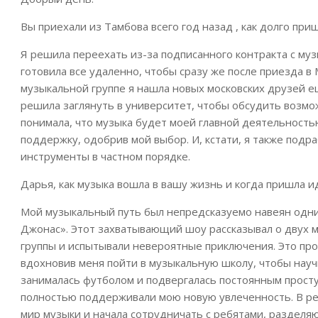
Вы приехали из Тамбова всего год назад , как долго при
Я решила переехать из-за подписанного контракта с муз
готовила все удаленно, чтобы сразу же после приезда в 
музыкальной группе я нашла новых московских друзей е
решила заглянуть в университет, чтобы обсудить возмо
понимала, что музыка будет моей главной деятельность
поддержку, одобрив мой выбор. И, кстати, я также под
инструменты в частном порядке.
Дарья, как музыка вошла в вашу жизнь и когда пришла ид
Мой музыкальный путь был непредсказуемо навеян одни
Джонас». Этот захватывающий шоу рассказывал о двух 
группы и испытывали невероятные приключения. Это пр
вдохновив меня пойти в музыкальную школу, чтобы науч
занималась футболом и подвергалась постоянным просту
полностью поддерживали мою новую увлеченность. В рез
мир музыки и начала сотрудничать с ребятами, разделя