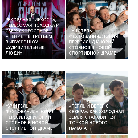
РЕКОРДНАЯ ГИБКОСТЬ,
НЕВЕСОМАЯ ПОХОДКА И
СВЕРХСКОРОСТНОЕ
«УЧИТЕЛЬ
ЧТЕНИЕ – В ТРЕТЬЕМ
ФЕХТОВАНИЯ»: ЮЛИЯ
ВЫПУСКЕ ШОУ
ПЕРЕСИЛЬД И ЮРИЙ
«УДИВИТЕЛЬНЫЕ
СТОЯНОВ В НОВОЙ
ЛЮДИ»
СПОРТИВНОЙ ДРАМЕ
«УЧИТЕЛЬ
«ТЁПЛЫЙ ВЕТЕР С
ФЕХТОВАНИЯ»: ЮЛИЯ
СЕВЕРА»: КАК ХОЛОДНАЯ
ПЕРЕСИЛЬД И ЮРИЙ
ЗЕМЛЯ СТАНОВИТСЯ
СТОЯНОВ В НОВОЙ
ТОЧКОЙ НОВОГО
СПОРТИВНОЙ ДРАМЕ
НАЧАЛА