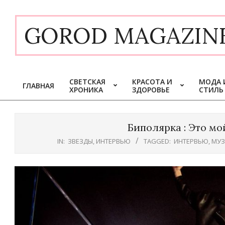
Skip
to
GOROD MAGAZIN
content
СВЕТСКАЯ
КРАСОТА И
МОДА 
ГЛАВНАЯ
ХРОНИКА
ЗДОРОВЬЕ
СТИЛЬ
Primary
Navigation
Menu
Биполярка : Это мо
IN:
ЗВЕЗДЫ
,
ИНТЕРВЬЮ
TAGGED:
ИНТЕРВЬЮ
,
МУЗ