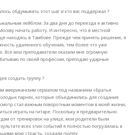
шлось обдумывать этот шаг и кто вас поддержал ?
ыкальным лейблом. За два дня до переезда я активно
Москву начать работу. И интересно, что в местной
щё находясь в Тамбове. Прежде чем принять решение, я
жность удаленного обучения, тем более что уже
ю. Все мои преподаватели оказали мне огромную
рабатываю по своей профессии, преподаю ударные
ея создать группу ?
м американским сериалом под названием «Братья
молодых парнях, которые объединились для создания
осмотр стал важным поворотным моментом в моей жизни,
иться играть на гитаре. Поскольку я предварительно
дам от тренировок на улице, мои родители были
ультате всех этих событий я полностью погрузилась в
ющими мою страсть, создали группу.