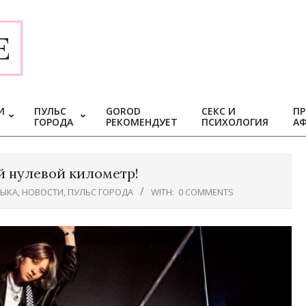
E
И
ПУЛЬС
GOROD
СЕКС И
ПР
ГОРОДА
РЕКОМЕНДУЕТ
ПСИХОЛОГИЯ
А
й нулевой километр!
ЫКА
,
НОВОСТИ
,
ПУЛЬС ГОРОДА
WITH:
0 COMMENTS