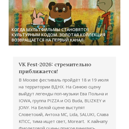
КОГДА МУЛЬТФИЛЬМЫ СТАНОВЯТСЯ
КУЛЬТУРНЫМ КОДОМ. ЗОЛОТАЯ КОЛЛЕКЦИЯ
ВОЗВРАЩАЕТСЯ НА ПЕРВЫЙ КАНАЛ
VK Fest-2026: стремительно
приближается!
В Москве фестиваль пройдёт 18 и 19 июля
на территории ВДНХ. На Синюю сцену
выйдут легенды поп-музыки Ева Польна и
IOWA, группа PIZZA и OG Buda, BLIZKEY и
JONY. На Белой сцене выступят
Словетский, Антоха МС, Lida, SALUKI, Слава
КПСС, тима ищет свет, Moreart. К лайнапу
Фиолетовой сцены присоединились