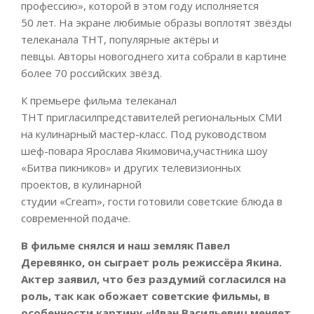
профессию», которой в этом году исполняется
50 лет. На экране любимые образы воплотят звёзды
телеканала ТНТ, популярные актёры и
певцы. Авторы новогоднего хита собрали в картине
более 70 российских звёзд.
К премьере фильма телеканал
ТНТ пригласилпредставителей региональных СМИ
на кулинарный мастер-класс. Под руководством
шеф-повара Ярослава Якимовича,участника шоу
«Битва пикников» и других телевизионных
проектов, в кулинарной
студии «Cream», гости готовили советские блюда в
современной подаче.
В фильме снялся и наш земляк Павел
Деревянко, он сыграет роль режиссёра
Якина
.
Актер заявил, что без раздумий согласился на
роль, так как обожает советские фильмы, в
особенности картину «Иван Васильевич меняет