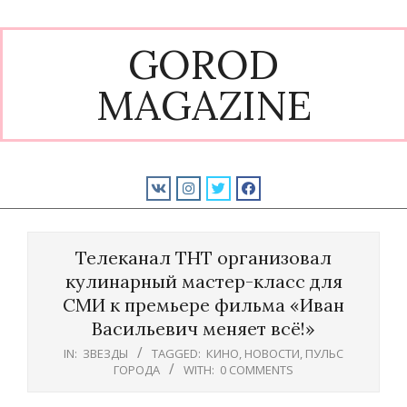
Skip
to
GOROD
content
MAGAZINE
Primary
Navigation
Телеканал ТНТ организовал
Menu
кулинарный мастер-класс для
СМИ к премьере фильма «Иван
Васильевич меняет всё!»
IN:
ЗВЕЗДЫ
TAGGED:
КИНО
,
НОВОСТИ
,
ПУЛЬС
ГОРОДА
WITH:
0 COMMENTS