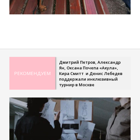
2023-
07-
28
Дмитрий Петров, Александр
Р
Ян, Оксана Почепа «Акула»,
н
РЕКОМЕНДУЕМ
Кира Смитт и Денис Лебедев
с
поддержали инклюзивный
т
турнир в Москве
«