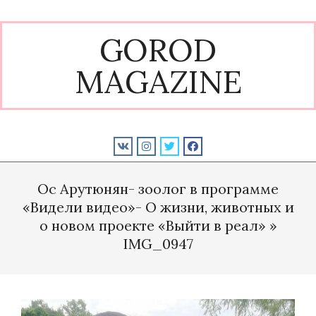
Skip
to
GOROD
content
MAGAZINE
Primary
Navigation
Ос Арутюнян- зоолог в программе
Menu
«Видели видео»- О жизни, животных и
о новом проекте «Выйти в реал» »
IMG_0947