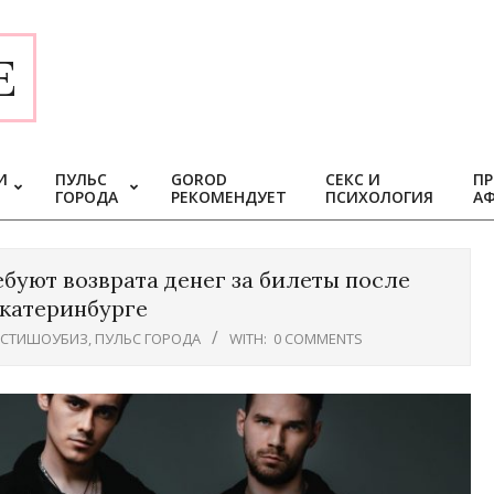
E
И
ПУЛЬС
GOROD
СЕКС И
ПР
ГОРОДА
РЕКОМЕНДУЕТ
ПСИХОЛОГИЯ
А
буют возврата денег за билеты после
Екатеринбурге
СТИШОУБИЗ
,
ПУЛЬС ГОРОДА
WITH:
0 COMMENTS