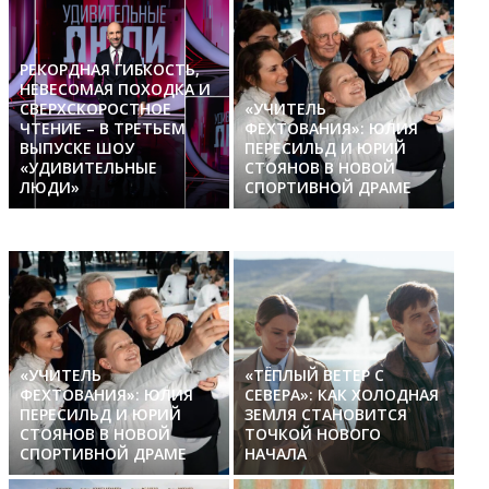
РЕКОРДНАЯ ГИБКОСТЬ,
НЕВЕСОМАЯ ПОХОДКА И
СВЕРХСКОРОСТНОЕ
«УЧИТЕЛЬ
ЧТЕНИЕ – В ТРЕТЬЕМ
ФЕХТОВАНИЯ»: ЮЛИЯ
ВЫПУСКЕ ШОУ
ПЕРЕСИЛЬД И ЮРИЙ
«УДИВИТЕЛЬНЫЕ
СТОЯНОВ В НОВОЙ
ЛЮДИ»
СПОРТИВНОЙ ДРАМЕ
«УЧИТЕЛЬ
«ТЁПЛЫЙ ВЕТЕР С
ФЕХТОВАНИЯ»: ЮЛИЯ
СЕВЕРА»: КАК ХОЛОДНАЯ
ПЕРЕСИЛЬД И ЮРИЙ
ЗЕМЛЯ СТАНОВИТСЯ
СТОЯНОВ В НОВОЙ
ТОЧКОЙ НОВОГО
СПОРТИВНОЙ ДРАМЕ
НАЧАЛА