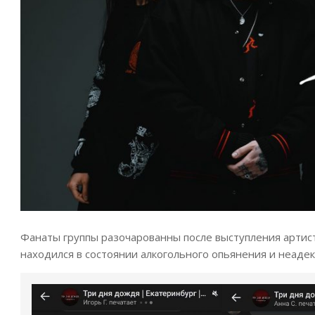
Фанаты группы разочарованны после выступления артист
находился в состоянии алкогольного опьянения и неадек