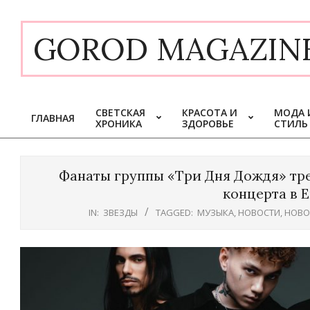
Skip
to
GOROD MAGAZIN
content
СВЕТСКАЯ
КРАСОТА И
МОДА 
ГЛАВНАЯ
ХРОНИКА
ЗДОРОВЬЕ
СТИЛЬ
Primary
Navigation
Menu
Фанаты группы «Три Дня Дождя» тре
концерта в 
IN:
ЗВЕЗДЫ
TAGGED:
МУЗЫКА
,
НОВОСТИ
,
НОВО