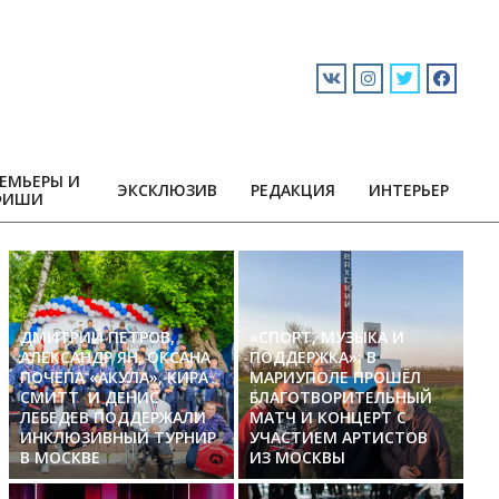
ЕМЬЕРЫ И
ЭКСКЛЮЗИВ
РЕДАКЦИЯ
ИНТЕРЬЕР
ФИШИ
ДМИТРИЙ ПЕТРОВ,
«СПОРТ, МУЗЫКА И
АЛЕКСАНДР ЯН, ОКСАНА
ПОДДЕРЖКА»: В
ПОЧЕПА «АКУЛА», КИРА
МАРИУПОЛЕ ПРОШЁЛ
СМИТТ И ДЕНИС
БЛАГОТВОРИТЕЛЬНЫЙ
ЛЕБЕДЕВ ПОДДЕРЖАЛИ
МАТЧ И КОНЦЕРТ С
ИНКЛЮЗИВНЫЙ ТУРНИР
УЧАСТИЕМ АРТИСТОВ
В МОСКВЕ
ИЗ МОСКВЫ