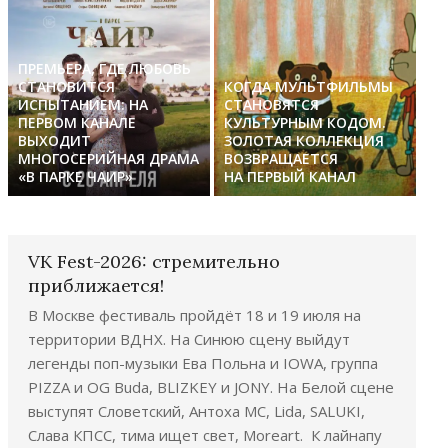
ПРЕМЬЕРА, ГДЕ ЛЮБОВЬ
СТАНОВИТСЯ
КОГДА МУЛЬТФИЛЬМЫ
ИСПЫТАНИЕМ: НА
СТАНОВЯТСЯ
ПЕРВОМ КАНАЛЕ
КУЛЬТУРНЫМ КОДОМ.
ВЫХОДИТ
ЗОЛОТАЯ КОЛЛЕКЦИЯ
МНОГОСЕРИЙНАЯ ДРАМА
ВОЗВРАЩАЕТСЯ
«В ПАРКЕ ЧАИР»
НА ПЕРВЫЙ КАНАЛ
VK Fest-2026: стремительно
приближается!
В Москве фестиваль пройдёт 18 и 19 июля на
территории ВДНХ. На Синюю сцену выйдут
легенды поп-музыки Ева Польна и IOWA, группа
PIZZA и OG Buda, BLIZKEY и JONY. На Белой сцене
выступят Словетский, Антоха МС, Lida, SALUKI,
Слава КПСС, тима ищет свет, Moreart. К лайнапу