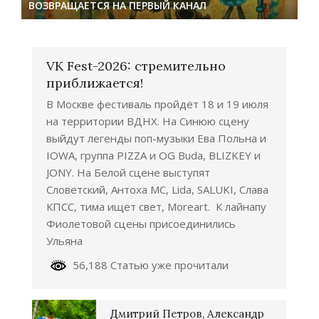
ВОЗВРАЩАЕТСЯ НА ПЕРВЫЙ КАНАЛ
VK Fest-2026: стремительно
приближается!
В Москве фестиваль пройдёт 18 и 19 июля
на территории ВДНХ. На Синюю сцену
выйдут легенды поп-музыки Ева Польна и
IOWA, группа PIZZA и OG Buda, BLIZKEY и
JONY. На Белой сцене выступят
Словетский, Антоха МС, Lida, SALUKI, Слава
КПСС, тима ищет свет, Moreart. К лайнапу
Фиолетовой сцены присоединились
Ульяна
56,188 Статью уже прочитали
Дмитрий Петров, Александр