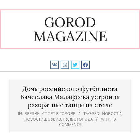
Skip
to
GOROD
content
MAGAZINE
Primary
Navigation
Дочь российского футболиста
Menu
Вячеслава Малафеева устроила
развратные танцы на столе
IN:
ЗВЕЗДЫ
,
СПОРТ В ГОРОДЕ
TAGGED:
НОВОСТИ
,
НОВОСТИШОУБИЗ
,
ПУЛЬС ГОРОДА
WITH:
0
COMMENTS