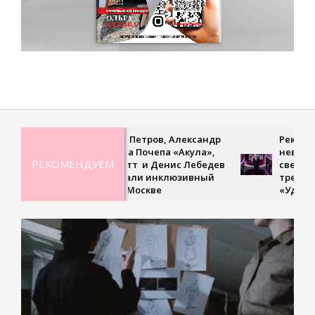
Дмитрий Петров, Александр
Рекордная гибкос
Ян, Оксана Почепа «Акула»,
невесомая поход
РЕКОМЕНДУЕМ
Кира Смитт и Денис Лебедев
сверхскоростное 
поддержали инклюзивный
третьем выпуске
турнир в Москве
«Удивительные 