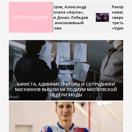
Дмитрий Петров, Александр
Рекордная ги
Ян, Оксана Почепа «Акула»,
невесомая по
РЕКОМЕНДУЕМ
Кира Смитт и Денис Лебедев
сверхскорост
поддержали инклюзивный
третьем выпу
турнир в Москве
«Удивительн
БАРИСТА, АДМИНИСТРАТОРЫ И СОТРУДНИКИ
МАГАЗИНОВ ВЫШЛИ НА ПОДИУМ МОСКОВСКОЙ
НЕДЕЛИ МОДЫ