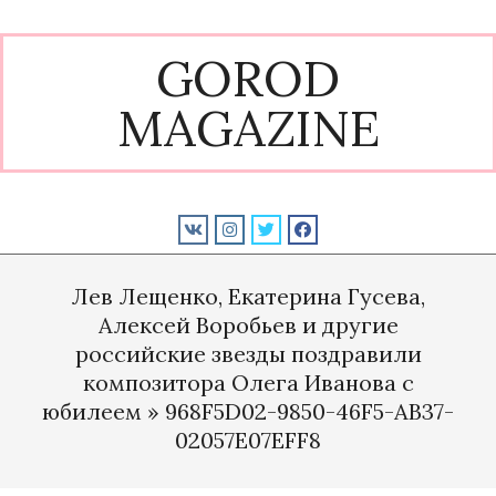
Skip
to
GOROD
content
MAGAZINE
Primary
Navigation
Лев Лещенко, Екатерина Гусева,
Menu
Алексей Воробьев и другие
российские звезды поздравили
композитора Олега Иванова с
юбилеем »
968F5D02-9850-46F5-AB37-
02057E07EFF8