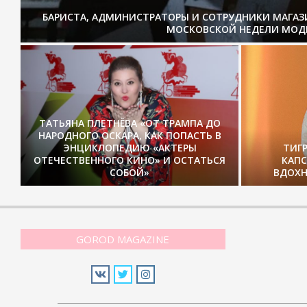
БАРИСТА, АДМИНИСТРАТОРЫ И СОТРУДНИКИ МАГА
МОСКОВСКОЙ НЕДЕЛИ МОД
ТАТЬЯНА ПЛЕТНЁВА «ОТ ТРАМПА ДО
НАРОДНОГО ОСКАРА, КАК ПОПАСТЬ В
ЭНЦИКЛОПЕДИЮ «АКТЕРЫ
ТИГ
ОТЕЧЕСТВЕННОГО КИНО» И ОСТАТЬСЯ
КАП
СОБОЙ»
ВДОХН
GOROD MAGAZINE