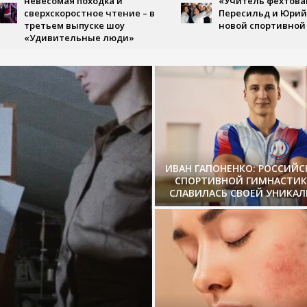
весомая походка и
«Учитель фехтования»: Ю
ерхскоростное чтение – в
Пересильд и Юрий Стоянов
етьем выпуске шоу
новой спортивной драме
дивительные люди»
ИВАН ГАПОНЕНКО: РОССИЙ
СПОРТИВНОЙ ГИМНАСТИК
СЛАВИЛАСЬ СВОЕЙ УНИКА