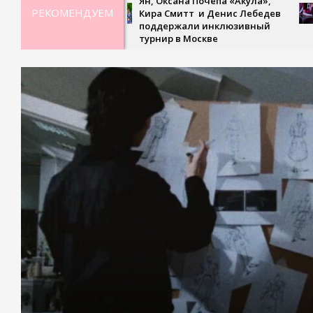
Ян, Оксана Почепа «Акула»,
не
РЕКОМЕНДУЕМ
Кира Смитт и Денис Лебедев
св
поддержали инклюзивный
тр
турнир в Москве
«У