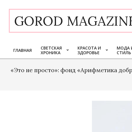
Skip
to
GOROD MAGAZIN
content
СВЕТСКАЯ
КРАСОТА И
МОДА 
ГЛАВНАЯ
ХРОНИКА
ЗДОРОВЬЕ
СТИЛЬ
Primary
Navigation
Menu
«Это не просто»: фонд «Арифметика доб