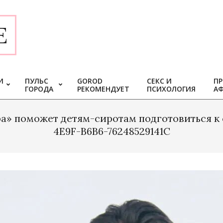
E
И
ПУЛЬС
GOROD
СЕКС И
ПР
ГОРОДА
РЕКОМЕНДУЕТ
ПСИХОЛОГИЯ
А
ра» поможет детям-сиротам подготовиться к
4E9F-B6B6-76248529141C