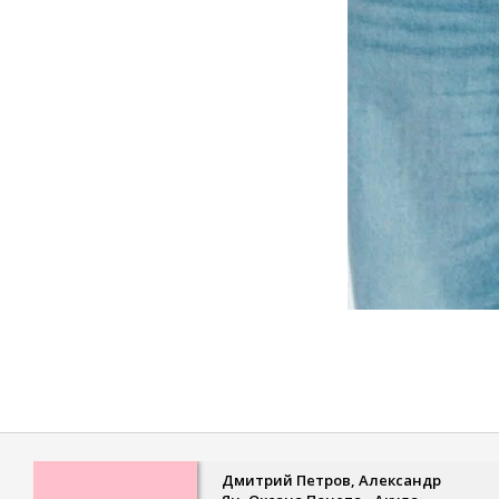
2021-
12-
02
Дмитрий Петров, Александр
Ре