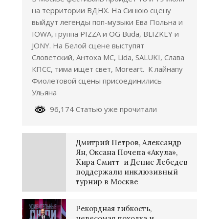
на территории ВДНХ. На Синюю сцену
выйдут легенды поп-музыки Ева Польна и
IOWA, группа PIZZA и OG Buda, BLIZKEY и
JONY. На Белой сцене выступят
Словетский, Антоха МС, Lida, SALUKI, Слава
КПСС, тима ищет свет, Moreart. К лайнапу
Фиолетовой сцены присоединились
Ульяна
96,174 Статью уже прочитали
Дмитрий Петров, Александр
Ян, Оксана Почепа «Акула»,
Кира Смитт и Денис Лебедев
поддержали инклюзивный
турнир в Москве
Рекордная гибкость,
невесомая походка и