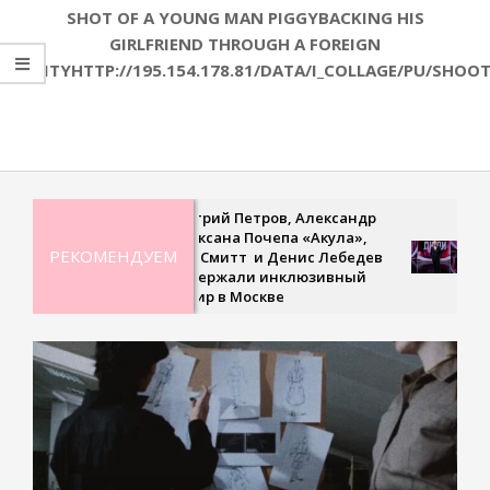
SHOT OF A YOUNG MAN PIGGYBACKING HIS
GIRLFRIEND THROUGH A FOREIGN
CITYHTTP://195.154.178.81/DATA/I_COLLAGE/PU/SHOOT
2020-
08-
21
Дмитрий Петров, Александр
Рекор
Ян, Оксана Почепа «Акула»,
невес
РЕКОМЕНДУЕМ
Кира Смитт и Денис Лебедев
сверх
поддержали инклюзивный
треть
турнир в Москве
«Удив