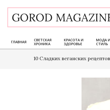
Skip
to
GOROD MAGAZIN
content
СВЕТСКАЯ
КРАСОТА И
МОДА 
ГЛАВНАЯ
ХРОНИКА
ЗДОРОВЬЕ
СТИЛЬ
Primary
Navigation
Menu
10 Сладких веганских рецепто