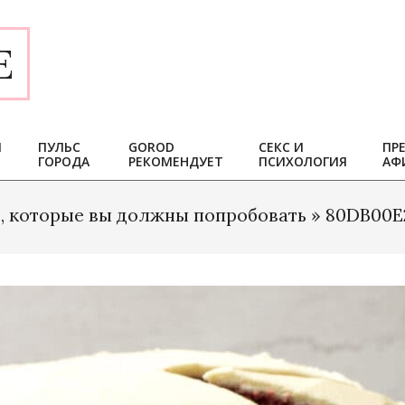
E
И
ПУЛЬС
GOROD
СЕКС И
ПР
ГОРОДА
РЕКОМЕНДУЕТ
ПСИХОЛОГИЯ
АФ
в, которые вы должны попробовать »
80DB00E