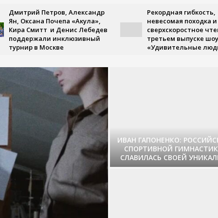
Дмитрий Петров, Александр
Рекордная гибкость,
Ян, Оксана Почепа «Акула»,
невесомая походка и
Кира Смитт и Денис Лебедев
сверхскоростное чте
поддержали инклюзивный
третьем выпуске шо
турнир в Москве
«Удивительные люд
ИВАН ГАПОНЕНКО: РОССИЙ
СПОРТИВНОЙ ГИМНАСТИК
СЛАВИЛАСЬ СВОЕЙ УНИКА