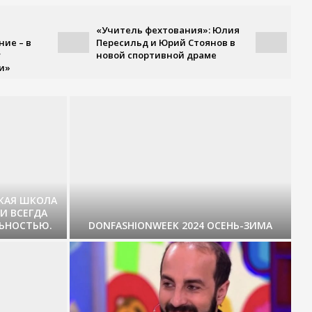
«Учитель фехтования»: Юлия
«Тё
ние – в
Пересильд и Юрий Стоянов в
хол
у
новой спортивной драме
точ
и»
СКАЯ ШКОЛА
И ВСЕГДА
ЛЬНОСТЬЮ.
DONFASHIONWEEK 2024 ОСЕНЬ-ЗИМА