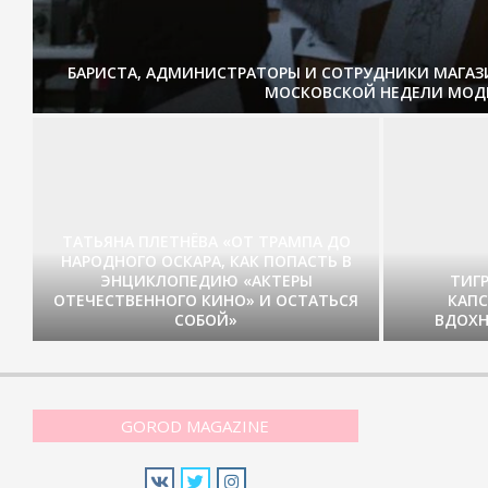
БАРИСТА, АДМИНИСТРАТОРЫ И СОТРУДНИКИ МАГА
МОСКОВСКОЙ НЕДЕЛИ МОД
ТАТЬЯНА ПЛЕТНЁВА «ОТ ТРАМПА ДО
НАРОДНОГО ОСКАРА, КАК ПОПАСТЬ В
ЭНЦИКЛОПЕДИЮ «АКТЕРЫ
ТИГ
ОТЕЧЕСТВЕННОГО КИНО» И ОСТАТЬСЯ
КАП
СОБОЙ»
ВДОХН
GOROD MAGAZINE