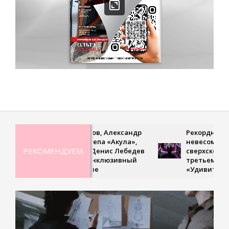
Дмитрий Петров, Александр
Рекордная гибкость,
Ян, Оксана Почепа «Акула»,
невесомая походка и
РЕКОМЕНДУЕМ
Кира Смитт и Денис Лебедев
сверхскоростное чтени
поддержали инклюзивный
третьем выпуске шоу
турнир в Москве
«Удивительные люди