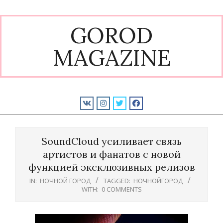
Skip
to
GOROD
content
MAGAZINE
Primary
Navigation
SoundCloud усиливает связь
Menu
артистов и фанатов с новой
функцией эксклюзивных релизов
IN:
НОЧНОЙ ГОРОД
TAGGED:
НОЧНОЙГОРОД
WITH:
0 COMMENTS