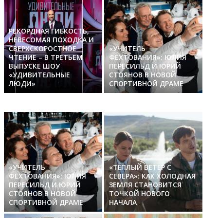
РЕКОРДНАЯ ГИБКОСТЬ,
НЕВЕСОМАЯ ПОХОДКА И
СВЕРХСКОРОСТНОЕ
«УЧИТЕЛЬ
ЧТЕНИЕ – В ТРЕТЬЕМ
ФЕХТОВАНИЯ»: ЮЛИЯ
ВЫПУСКЕ ШОУ
ПЕРЕСИЛЬД И ЮРИЙ
«УДИВИТЕЛЬНЫЕ
СТОЯНОВ В НОВОЙ
ЛЮДИ»
СПОРТИВНОЙ ДРАМЕ
«УЧИТЕЛЬ
«ТЁПЛЫЙ ВЕТЕР С
ФЕХТОВАНИЯ»: ЮЛИЯ
СЕВЕРА»: КАК ХОЛОДНАЯ
ПЕРЕСИЛЬД И ЮРИЙ
ЗЕМЛЯ СТАНОВИТСЯ
СТОЯНОВ В НОВОЙ
ТОЧКОЙ НОВОГО
СПОРТИВНОЙ ДРАМЕ
НАЧАЛА