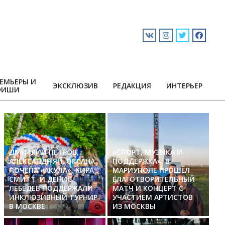
ЕМЬЕРЫ И
ЭКСКЛЮЗИВ
РЕДАКЦИЯ
ИНТЕРЬЕР
ФИШИ
ДМИТРИЙ ПЕТРОВ,
«СПОРТ, МУЗЫКА И
АЛЕКСАНДР ЯН, ОКСАНА
ПОДДЕРЖКА»: В
ПОЧЕПА «АКУЛА», КИРА
МАРИУПОЛЕ ПРОШЁЛ
СМИТТ И ДЕНИС
БЛАГОТВОРИТЕЛЬНЫЙ
ЛЕБЕДЕВ ПОДДЕРЖАЛИ
МАТЧ И КОНЦЕРТ С
ИНКЛЮЗИВНЫЙ ТУРНИР
УЧАСТИЕМ АРТИСТОВ
В МОСКВЕ
ИЗ МОСКВЫ