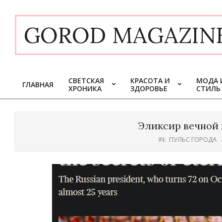
Skip
to
GOROD MAGAZIN
content
СВЕТСКАЯ
КРАСОТА И
МОДА 
ГЛАВНАЯ
ХРОНИКА
ЗДОРОВЬЕ
СТИЛЬ
Primary
Navigation
Menu
Эликсир вечной 
IN:
ПУЛЬС ГОРОДА