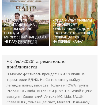
ПРЕМЬЕРА, ГДЕ ЛЮБОВЬ
СТАНОВИТСЯ
КОГДА МУЛЬТФИЛЬМЫ
ИСПЫТАНИЕМ: НА
СТАНОВЯТСЯ
ПЕРВОМ КАНАЛЕ
КУЛЬТУРНЫМ КОДОМ.
ВЫХОДИТ
ЗОЛОТАЯ КОЛЛЕКЦИЯ
МНОГОСЕРИЙНАЯ ДРАМА
ВОЗВРАЩАЕТСЯ
«В ПАРКЕ ЧАИР»
НА ПЕРВЫЙ КАНАЛ
VK Fest-2026: стремительно
приближается!
В Москве фестиваль пройдёт 18 и 19 июля на
территории ВДНХ. На Синюю сцену выйдут
легенды поп-музыки Ева Польна и IOWA, группа
PIZZA и OG Buda, BLIZKEY и JONY. На Белой сцене
выступят Словетский, Антоха МС, Lida, SALUKI,
Слава КПСС, тима ищет свет, Moreart. К лайнапу