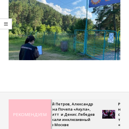
2023-
07-
30
Дмитрий Петров, Александр
Рекордна
Ян, Оксана Почепа «Акула»,
невесома
РЕКОМЕНДУЕМ
Кира Смитт и Денис Лебедев
сверхско
поддержали инклюзивный
третьем 
турнир в Москве
«Удивит