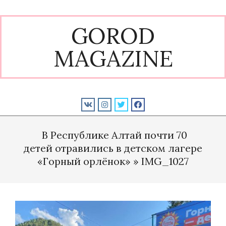
Skip
to
GOROD
content
MAGAZINE
Primary
Navigation
В Республике Алтай почти 70
Menu
детей отравились в детском лагере
«Горный орлёнок» »
IMG_1027