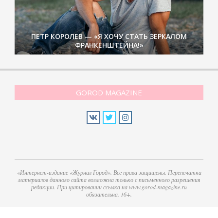
ПЕТР КОРОЛЕВ — «Я ХОЧУ СТАТЬ ЗЕРКАЛОМ
ФРАНКЕНШТЕЙНА!»
GOROD MAGAZINE
«Интернет-издание «Журнал Город». Все права защищены. Перепечатка
материалов данного сайта возможна только с письменного разрешения
редакции. При цитировании ссылка на www.gorod-magazine.ru
обязательна. 16+.