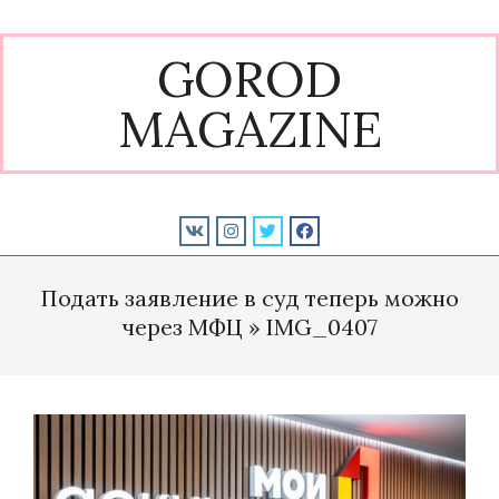
Skip
to
GOROD
content
MAGAZINE
Primary
Navigation
Подать заявление в суд теперь можно
Menu
через МФЦ »
IMG_0407