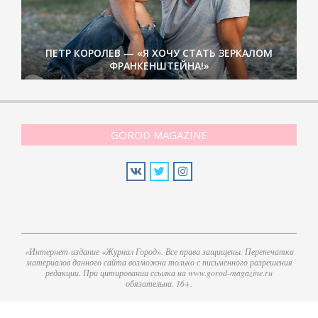
ПЕТР КОРОЛЕВ — «Я ХОЧУ СТАТЬ ЗЕРКАЛОМ
ФРАНКЕНШТЕЙНА!»
GOROD MAGAZINE
«Интернет-издание «Журнал Город». Все права защищены. Перепечатка
материалов данного сайта возможна только с письменного разрешения
редакции. При цитировании ссылка на www.gorod-magazine.ru
обязательна. 16+.