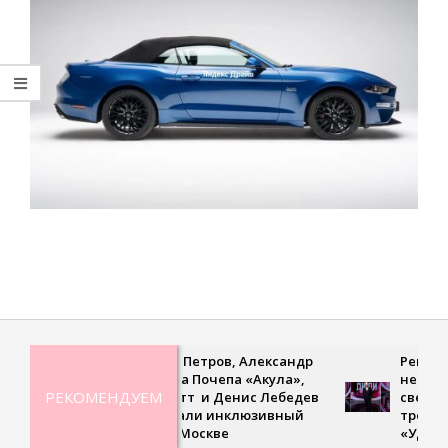
2023-
05-
25
Дмитрий Петров, Александр
Рекордная
Ян, Оксана Почепа «Акула»,
невесомая
РЕКОМЕНДУЕМ
Кира Смитт и Денис Лебедев
сверхскор
поддержали инклюзивный
третьем в
турнир в Москве
«Удивите