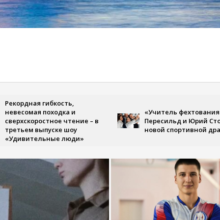
дная гибкость,
омая походка и
«Учитель фехтования»: Юлия
скоростное чтение – в
Пересильд и Юрий Стоянов в
ем выпуске шоу
новой спортивной драме
ительные люди»