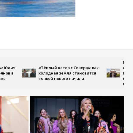
Премьера, г
«Тёплый ветер с Севера»: как
становится 
холодная земля становится
Первом кан
точкой нового начала
многосерийн
парке Чаир»