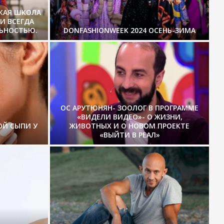
СКАЯ ШКОЛА
И ВСЕГДА
ЛЬНОСТЬЮ.
DONFASHIONWEEK 2024 ОСЕНЬ-ЗИМА
ОС АРУТЮНЯН- ЗООЛОГ В ПРОГРАММЕ
«ВИДЕЛИ ВИДЕО»- О ЖИЗНИ,
ОЙ СЫПИ У
ЖИВОТНЫХ И О НОВОМ ПРОЕКТЕ
«ВЫЙТИ В РЕАЛ»