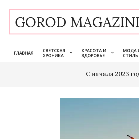
Skip
to
GOROD MAGAZIN
content
СВЕТСКАЯ
КРАСОТА И
МОДА 
ГЛАВНАЯ
ХРОНИКА
ЗДОРОВЬЕ
СТИЛЬ
Primary
Navigation
Menu
С начала 2023 го