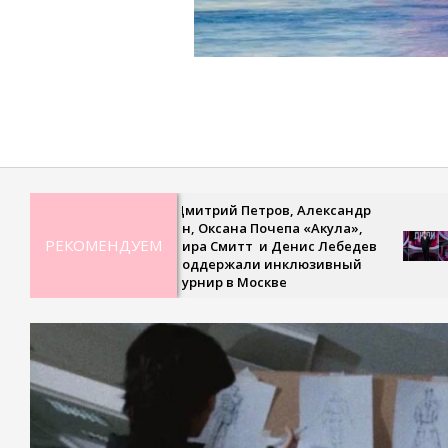
2023-
05-
11
Дмитрий Петров, Александр
Рекор
Ян, Оксана Почепа «Акула»,
невес
РЕКОМЕНДУЕМ
Кира Смитт и Денис Лебедев
сверх
поддержали инклюзивный
треть
турнир в Москве
«Удив