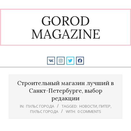
Skip
to
GOROD
content
MAGAZINE
Primary
Navigation
Строительный магазин лучший в
Menu
Санкт-Петербурге, выбор
редакции
IN:
ПУЛЬС ГОРОДА
TAGGED:
НОВОСТИ
,
ПИТЕР
,
ПУЛЬС ГОРОДА
WITH:
0 COMMENTS