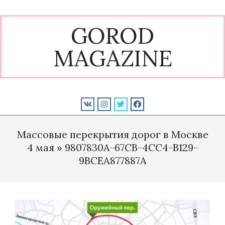
Skip
to
GOROD
content
MAGAZINE
Primary
Navigation
Массовые перекрытия дорог в Москве
Menu
4 мая »
9807830A-67CB-4CC4-B129-
9BCEA877887A