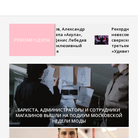
Дмитрий Петров, Александр
Рекордная гибкость,
Ян, Оксана Почепа «Акула»,
невесомая походка и
РЕКОМЕНДУЕМ
Кира Смитт и Денис Лебедев
сверхскоростное чтени
поддержали инклюзивный
третьем выпуске шоу
турнир в Москве
«Удивительные люди
БАРИСТА, АДМИНИСТРАТОРЫ И СОТРУДНИКИ
МАГАЗИНОВ ВЫШЛИ НА ПОДИУМ МОСКОВСКОЙ
НЕДЕЛИ МОДЫ