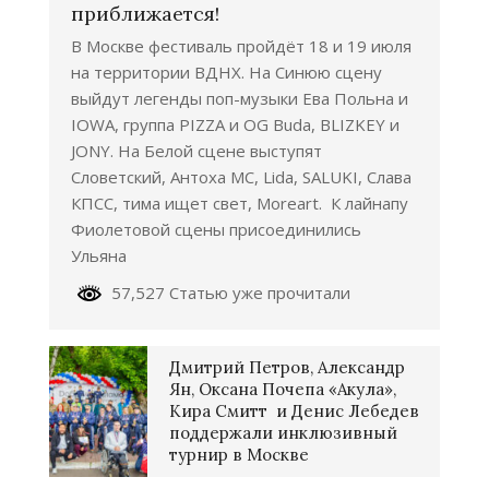
приближается!
В Москве фестиваль пройдёт 18 и 19 июля
на территории ВДНХ. На Синюю сцену
выйдут легенды поп-музыки Ева Польна и
IOWA, группа PIZZA и OG Buda, BLIZKEY и
JONY. На Белой сцене выступят
Словетский, Антоха МС, Lida, SALUKI, Слава
КПСС, тима ищет свет, Moreart. К лайнапу
Фиолетовой сцены присоединились
Ульяна
57,527 Статью уже прочитали
Дмитрий Петров, Александр
Ян, Оксана Почепа «Акула»,
Кира Смитт и Денис Лебедев
поддержали инклюзивный
турнир в Москве