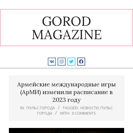
Skip
to
GOROD
content
MAGAZINE
Primary
Navigation
Армейские международные игры
Menu
(АрМИ) изменили расписание в
2023 году
IN:
ПУЛЬС ГОРОДА
TAGGED:
НОВОСТИ
,
ПУЛЬС
ГОРОДА
WITH:
0 COMMENTS