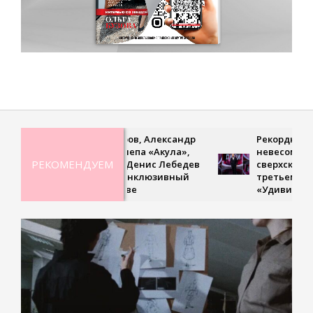
Дмитрий Петров, Александр
Рекордная гибкость,
Ян, Оксана Почепа «Акула»,
невесомая походка и
РЕКОМЕНДУЕМ
Кира Смитт и Денис Лебедев
сверхскоростное чтен
поддержали инклюзивный
третьем выпуске шоу
турнир в Москве
«Удивительные люд