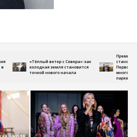
Премьера, где 
«Тёплый ветер с Севера»: как
становится исп
холодная земля становится
Первом канале 
точкой нового начала
многосерийная 
парке Чаир»
СКАЯ ШКОЛА