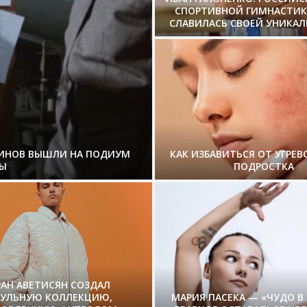
СПОРТИВНОЙ ГИМНАСТИК
СЛАВИЛАСЬ СВОЕЙ УНИКА
ЗИНОВ ВЫШЛИ НА ПОДИУМ
КАК ИЗБАВИТЬСЯ ОТ УГРЕВ
Ы
ПОДРОСТКА
РАН АВЕТИСЯН СОЗДАЛ
СУЛЬНУЮ КОЛЛЕКЦИЮ,
МАРИЯ ПАСЕКА — «ЧУДО В