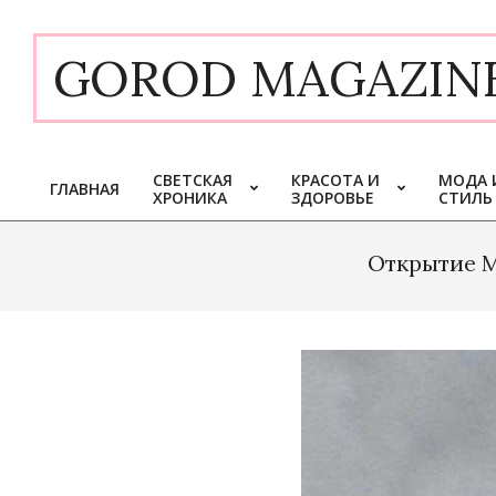
Skip
to
GOROD MAGAZIN
content
СВЕТСКАЯ
КРАСОТА И
МОДА 
ГЛАВНАЯ
ХРОНИКА
ЗДОРОВЬЕ
СТИЛЬ
Primary
Navigation
Menu
Открытие М