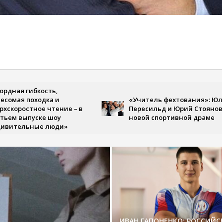
 гибкость,
я походка и
«Учитель фехтования»: Юлия
остное чтение – в
Пересильд и Юрий Стоянов в
выпуске шоу
новой спортивной драме
ельные люди»
ИВАН ГАПОНЕНКО: РОССИЙ