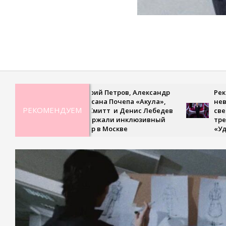
2021-
08-
25
Дмитрий Петров, Александр
Рекордная
Ян, Оксана Почепа «Акула»,
невесома
РЕКОМЕНДУЕМ
Кира Смитт и Денис Лебедев
сверхскор
поддержали инклюзивный
третьем 
турнир в Москве
«Удивит