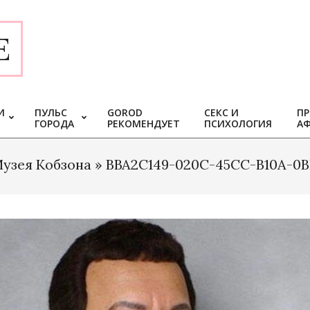
E
И
ПУЛЬС
GOROD
СЕКС И
ПР
ГОРОДА
РЕКОМЕНДУЕТ
ПСИХОЛОГИЯ
А
узея Кобзона »
BBA2C149-020C-45CC-B10A-0