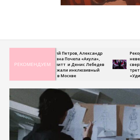
2021-
08-
09
Дмитрий Петров, Александр
Рекордная г
Ян, Оксана Почепа «Акула»,
невесомая п
РЕКОМЕНДУЕМ
Кира Смитт и Денис Лебедев
сверхскорос
поддержали инклюзивный
третьем вы
турнир в Москве
«Удивител