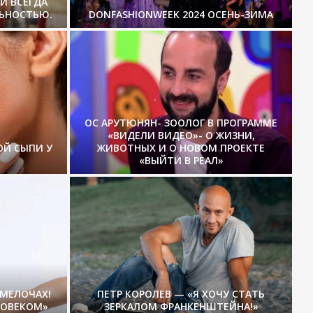
И ВСЕГДА
ЛЬНОСТЬЮ.
DONFASHIONWEEK 2024 ОСЕНЬ-ЗИМА
ОС АРУТЮНЯН- ЗООЛОГ В ПРОГРАММЕ
«ВИДЕЛИ ВИДЕО»- О ЖИЗНИ,
ОЙ СЫПИ У
ЖИВОТНЫХ И О НОВОМ ПРОЕКТЕ
«ВЫЙТИ В РЕАЛ»
 МЕЛОЧАХ!
ПЕТР КОРОЛЕВ — «Я ХОЧУ СТАТЬ
ЛОВЕКОМ»
ЗЕРКАЛОМ ФРАНКЕНШТЕЙНА!»