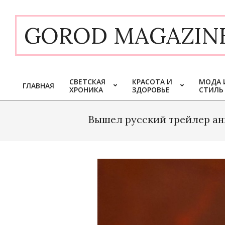
Skip
to
GOROD MAGAZIN
content
СВЕТСКАЯ
КРАСОТА И
МОДА 
ГЛАВНАЯ
ХРОНИКА
ЗДОРОВЬЕ
СТИЛЬ
Primary
Navigation
Menu
Вышел русский трейлер ан