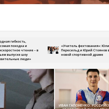
ибкость,
оходка и
«Учитель фехтования»: Юлия
тное чтение – в
Пересильд и Юрий Стоянов в
пуске шоу
новой спортивной драме
ьные люди»
ИВАН ГАПОНЕНКО: РОССИЙ