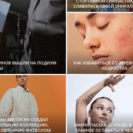
СПОРТИВНОЙ ГИМНАСТИК
СЛАВИЛАСЬ СВОЕЙ УНИКА
ЗИНОВ ВЫШЛИ НА ПОДИУМ
КАК ИЗБАВИТЬСЯ ОТ УГРЕВ
Ы
ПОДРОСТКА
РАН АВЕТИСЯН СОЗДАЛ
СУЛЬНУЮ КОЛЛЕКЦИЮ,
МАРИЯ ПАСЕКА — «ЧУДО В
ОВЛЕННУЮ ФУТБОЛОМ.
ГЛАВНОЕ ОСТАВАТЬСЯ ЧЕ