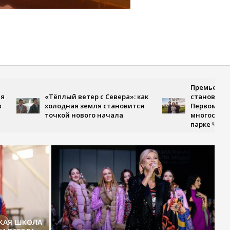
Премьера, где лю
«Тёплый ветер с Севера»: как
становится испыт
холодная земля становится
Первом канале вы
точкой нового начала
многосерийная др
парке Чаир»
СКАЯ ШКОЛА