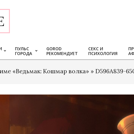
E
И
ПУЛЬС
GOROD
СЕКС И
ПР
ГОРОДА
РЕКОМЕНДУЕТ
ПСИХОЛОГИЯ
А
име «Ведьмак: Кошмар волка» »
D596A839-65