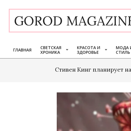
Skip
to
GOROD MAGAZIN
content
СВЕТСКАЯ
КРАСОТА И
МОДА 
ГЛАВНАЯ
ХРОНИКА
ЗДОРОВЬЕ
СТИЛЬ
Primary
Navigation
Menu
Стивен Кинг планирует н