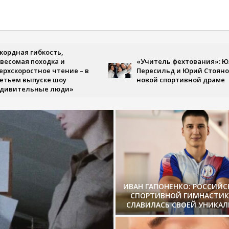
 гибкость,
 походка и
«Учитель фехтования»: Юлия
стное чтение – в
Пересильд и Юрий Стоянов в
ыпуске шоу
новой спортивной драме
льные люди»
ИВАН ГАПОНЕНКО: РОССИЙ
СПОРТИВНОЙ ГИМНАСТИК
СЛАВИЛАСЬ СВОЕЙ УНИКА