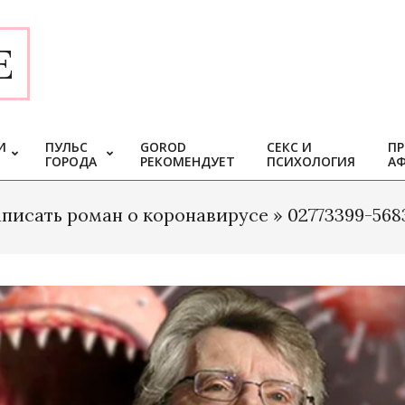
E
И
ПУЛЬС
GOROD
СЕКС И
ПР
ГОРОДА
РЕКОМЕНДУЕТ
ПСИХОЛОГИЯ
А
аписать роман о коронавирусе »
02773399-568