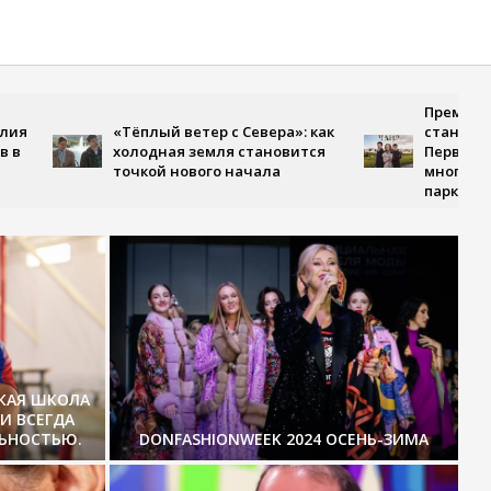
Премьера, где л
«Тёплый ветер с Севера»: как
становится испы
холодная земля становится
Первом канале 
точкой нового начала
многосерийная д
парке Чаир»
СКАЯ ШКОЛА
И ВСЕГДА
ЛЬНОСТЬЮ.
DONFASHIONWEEK 2024 ОСЕНЬ-ЗИМА