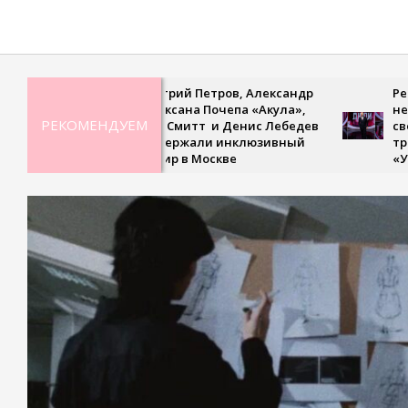
2021-
08-
07
Дмитрий Петров, Александр
Рекордная
Ян, Оксана Почепа «Акула»,
невесомая
РЕКОМЕНДУЕМ
Кира Смитт и Денис Лебедев
сверхскоро
поддержали инклюзивный
третьем в
турнир в Москве
«Удивите