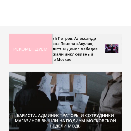
2021-
09-
04
Дмитрий Петров, Александр
Рекордна
Ян, Оксана Почепа «Акула»,
невесома
РЕКОМЕНДУЕМ
Кира Смитт и Денис Лебедев
сверхско
поддержали инклюзивный
третьем 
турнир в Москве
«Удивит
БАРИСТА, АДМИНИСТРАТОРЫ И СОТРУДНИКИ
МАГАЗИНОВ ВЫШЛИ НА ПОДИУМ МОСКОВСКОЙ
НЕДЕЛИ МОДЫ