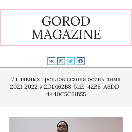
Skip
to
GOROD
content
MAGAZINE
Primary
Navigation
7 главных трендов сезона осень-зима
Menu
2021-2022 »
2DD162B8-511E-42B8-A6DD-
4440C5C61B55