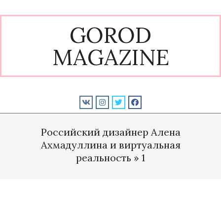
Skip
to
GOROD
content
MAGAZINE
Primary
Navigation
Российский дизайнер Алена
Menu
Ахмадуллина и виртуальная
реальность »
1