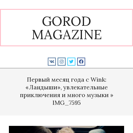
Skip
to
GOROD
content
MAGAZINE
Primary
Navigation
Первый месяц года с Wink:
Menu
«Ландыши», увлекательные
приключения и много музыки »
IMG_7595