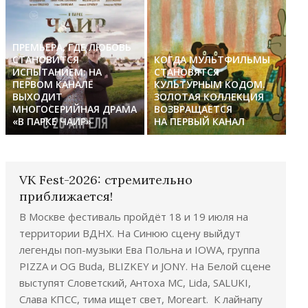
ПРЕМЬЕРА, ГДЕ ЛЮБОВЬ
СТАНОВИТСЯ
КОГДА МУЛЬТФИЛЬМЫ
ИСПЫТАНИЕМ: НА
СТАНОВЯТСЯ
ПЕРВОМ КАНАЛЕ
КУЛЬТУРНЫМ КОДОМ.
ВЫХОДИТ
ЗОЛОТАЯ КОЛЛЕКЦИЯ
МНОГОСЕРИЙНАЯ ДРАМА
ВОЗВРАЩАЕТСЯ
«В ПАРКЕ ЧАИР»
НА ПЕРВЫЙ КАНАЛ
VK Fest-2026: стремительно
приближается!
В Москве фестиваль пройдёт 18 и 19 июля на
территории ВДНХ. На Синюю сцену выйдут
легенды поп-музыки Ева Польна и IOWA, группа
PIZZA и OG Buda, BLIZKEY и JONY. На Белой сцене
выступят Словетский, Антоха МС, Lida, SALUKI,
Слава КПСС, тима ищет свет, Moreart. К лайнапу