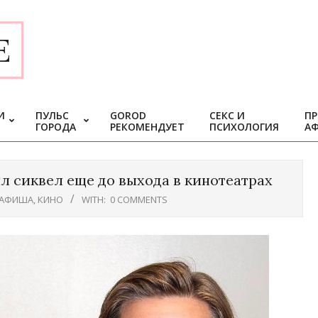
E
И
ПУЛЬС
GOROD
СЕКС И
ПР
ГОРОДА
РЕКОМЕНДУЕТ
ПСИХОЛОГИЯ
А
л сиквел еще до выхода в кинотеатрах
АФИША
,
КИНО
WITH:
0 COMMENTS