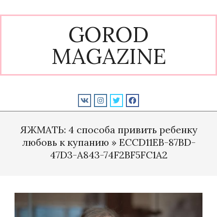
Skip
to
GOROD
content
MAGAZINE
Primary
Navigation
ЯЖМАТЬ: 4 способа привить ребенку
Menu
любовь к купанию »
ECCD11EB-87BD-
47D3-A843-74F2BF5FC1A2