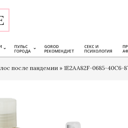
E
И
ПУЛЬС
GOROD
СЕКС И
ПР
ГОРОДА
РЕКОМЕНДУЕТ
ПСИХОЛОГИЯ
А
олос после пандемии »
1E2AA82F-0685-40C6-8