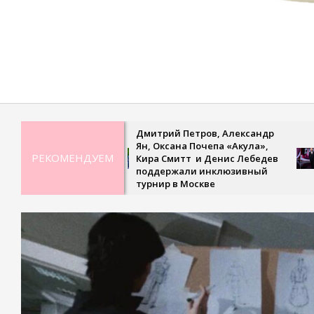
2021-
08-
31
Дмитрий Петров, Александр
Ре
Ян, Оксана Почепа «Акула»,
не
РЕКОМЕНДУЕМ
Кира Смитт и Денис Лебедев
св
поддержали инклюзивный
тр
турнир в Москве
«