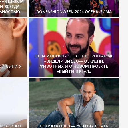
СКАЯ ШКОЛА
И ВСЕГДА
ЛЬНОСТЬЮ.
DONFASHIONWEEK 2024 ОСЕНЬ-ЗИМА
ОС АРУТЮНЯН- ЗООЛОГ В ПРОГРАММЕ
«ВИДЕЛИ ВИДЕО»- О ЖИЗНИ,
ОЙ СЫПИ У
ЖИВОТНЫХ И О НОВОМ ПРОЕКТЕ
«ВЫЙТИ В РЕАЛ»
 МЕЛОЧАХ!
ПЕТР КОРОЛЕВ — «Я ХОЧУ СТАТЬ