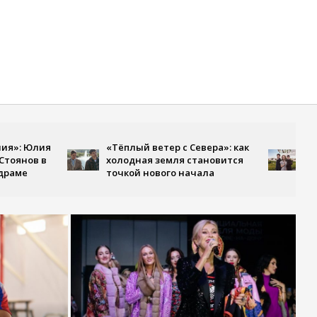
Премьер
Юлия
«Тёплый ветер с Севера»: как
станови
в в
холодная земля становится
Первом 
точкой нового начала
многосе
парке Ч