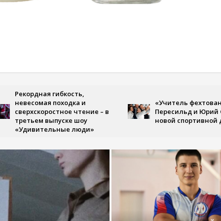
кордная гибкость,
весомая походка и
«Учитель фехтования»: 
ерхскоростное чтение – в
Пересильд и Юрий Стояно
етьем выпуске шоу
новой спортивной драме
Удивительные люди»