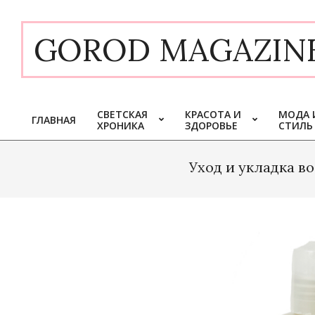
Skip
to
GOROD MAGAZIN
content
СВЕТСКАЯ
КРАСОТА И
МОДА 
ГЛАВНАЯ
ХРОНИКА
ЗДОРОВЬЕ
СТИЛЬ
Primary
Navigation
Menu
Уход и укладка в