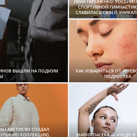
ИВАН ГАПОНЕНКО: РОССИЙ
СПОРТИВНОЙ ГИМНАСТИК
СЛАВИЛАСЬ СВОЕЙ УНИКА
ЗИНОВ ВЫШЛИ НА ПОДИУМ
КАК ИЗБАВИТЬСЯ ОТ УГРЕВ
Ы
ПОДРОСТКА
РАН АВЕТИСЯН СОЗДАЛ
СУЛЬНУЮ КОЛЛЕКЦИЮ,
МАРИЯ ПАСЕКА — «ЧУДО В