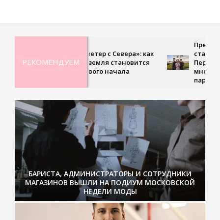
Премьера, где любов
«Тёплый ветер с Севера»: как
становится испытан
РЕКОМЕНДУЕМ
холодная земля становится
Первом канале выхо
точкой нового начала
многосерийная драм
парке Чаир»
БАРИСТА, АДМИНИСТРАТОРЫ И СОТРУДНИКИ
МАГАЗИНОВ ВЫШЛИ НА ПОДИУМ МОСКОВСКОЙ
НЕДЕЛИ МОДЫ