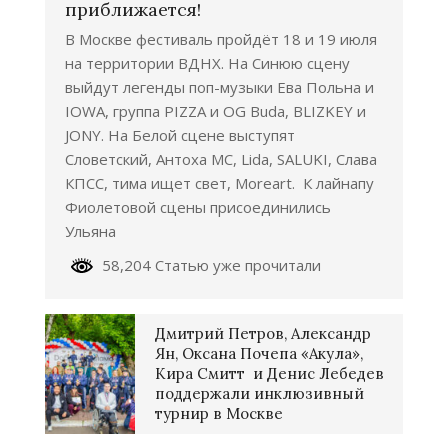
приближается!
В Москве фестиваль пройдёт 18 и 19 июля
на территории ВДНХ. На Синюю сцену
выйдут легенды поп-музыки Ева Польна и
IOWA, группа PIZZA и OG Buda, BLIZKEY и
JONY. На Белой сцене выступят
Словетский, Антоха МС, Lida, SALUKI, Слава
КПСС, тима ищет свет, Moreart. К лайнапу
Фиолетовой сцены присоединились
Ульяна
58,204 Статью уже прочитали
Дмитрий Петров, Александр
Ян, Оксана Почепа «Акула»,
Кира Смитт и Денис Лебедев
поддержали инклюзивный
турнир в Москве