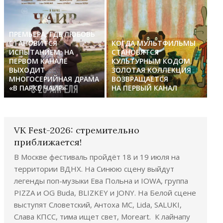
ПРЕМЬЕРА, ГДЕ ЛЮБОВЬ
СТАНОВИТСЯ
КОГДА МУЛЬТФИЛЬМЫ
ИСПЫТАНИЕМ: НА
СТАНОВЯТСЯ
ПЕРВОМ КАНАЛЕ
КУЛЬТУРНЫМ КОДОМ.
ВЫХОДИТ
ЗОЛОТАЯ КОЛЛЕКЦИЯ
МНОГОСЕРИЙНАЯ ДРАМА
ВОЗВРАЩАЕТСЯ
«В ПАРКЕ ЧАИР»
НА ПЕРВЫЙ КАНАЛ
VK Fest-2026: стремительно
приближается!
В Москве фестиваль пройдёт 18 и 19 июля на
территории ВДНХ. На Синюю сцену выйдут
легенды поп-музыки Ева Польна и IOWA, группа
PIZZA и OG Buda, BLIZKEY и JONY. На Белой сцене
выступят Словетский, Антоха МС, Lida, SALUKI,
Слава КПСС, тима ищет свет, Moreart. К лайнапу