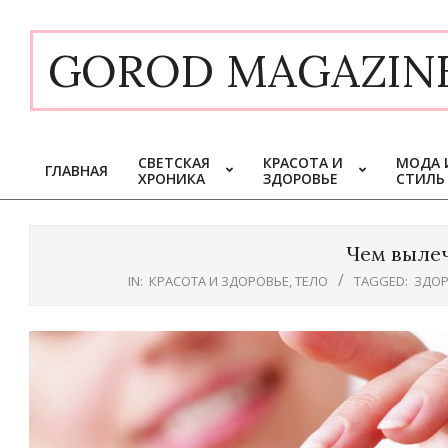
Skip
to
GOROD MAGAZIN
content
СВЕТСКАЯ
КРАСОТА И
МОДА 
ГЛАВНАЯ
ХРОНИКА
ЗДОРОВЬЕ
СТИЛЬ
Primary
Navigation
Menu
Чем вылеч
IN:
КРАСОТА И ЗДОРОВЬЕ
,
ТЕЛО
TAGGED:
ЗДОР