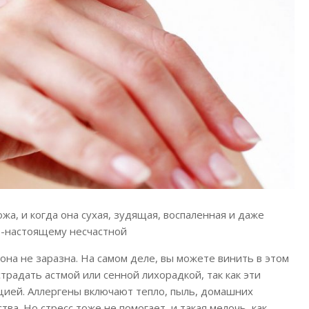
жа, и когда она сухая, зудящая, воспаленная и даже
о-настоящему несчастной
она не заразна. На самом деле, вы можете винить в этом
страдать астмой или сенной лихорадкой, так как эти
кцией. Аллергены включают тепло, пыль, домашних
а. Но стресс тоже не помогает, и такая мелочь, как