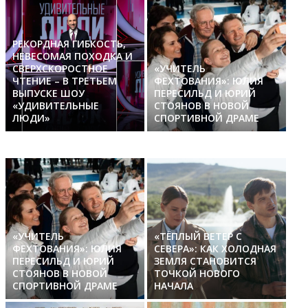
РЕКОРДНАЯ ГИБКОСТЬ,
НЕВЕСОМАЯ ПОХОДКА И
СВЕРХСКОРОСТНОЕ
«УЧИТЕЛЬ
ЧТЕНИЕ – В ТРЕТЬЕМ
ФЕХТОВАНИЯ»: ЮЛИЯ
ВЫПУСКЕ ШОУ
ПЕРЕСИЛЬД И ЮРИЙ
«УДИВИТЕЛЬНЫЕ
СТОЯНОВ В НОВОЙ
ЛЮДИ»
СПОРТИВНОЙ ДРАМЕ
«УЧИТЕЛЬ
«ТЁПЛЫЙ ВЕТЕР С
ФЕХТОВАНИЯ»: ЮЛИЯ
СЕВЕРА»: КАК ХОЛОДНАЯ
ПЕРЕСИЛЬД И ЮРИЙ
ЗЕМЛЯ СТАНОВИТСЯ
СТОЯНОВ В НОВОЙ
ТОЧКОЙ НОВОГО
СПОРТИВНОЙ ДРАМЕ
НАЧАЛА