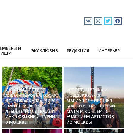
ЕМЬЕРЫ И
ЭКСКЛЮЗИВ
РЕДАКЦИЯ
ИНТЕРЬЕР
ФИШИ
ДМИТРИЙ ПЕТРОВ,
«СПОРТ, МУЗЫКА И
АЛЕКСАНДР ЯН, ОКСАНА
ПОДДЕРЖКА»: В
ПОЧЕПА «АКУЛА», КИРА
МАРИУПОЛЕ ПРОШЁЛ
СМИТТ И ДЕНИС
БЛАГОТВОРИТЕЛЬНЫЙ
ЛЕБЕДЕВ ПОДДЕРЖАЛИ
МАТЧ И КОНЦЕРТ С
ИНКЛЮЗИВНЫЙ ТУРНИР
УЧАСТИЕМ АРТИСТОВ
В МОСКВЕ
ИЗ МОСКВЫ