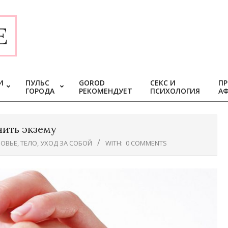
E
И
ПУЛЬС
GOROD
СЕКС И
ПР
ГОРОДА
РЕКОМЕНДУЕТ
ПСИХОЛОГИЯ
А
ить экзему
ОВЬЕ
,
ТЕЛО
,
УХОД ЗА СОБОЙ
WITH:
0 COMMENTS