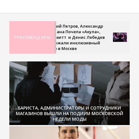
2021-
08-
14
Дмитрий Петров, Александр
Рекордна
Ян, Оксана Почепа «Акула»,
невесом
РЕКОМЕНДУЕМ
Кира Смитт и Денис Лебедев
сверхско
поддержали инклюзивный
третьем
турнир в Москве
«Удивит
БАРИСТА, АДМИНИСТРАТОРЫ И СОТРУДНИКИ
МАГАЗИНОВ ВЫШЛИ НА ПОДИУМ МОСКОВСКОЙ
НЕДЕЛИ МОДЫ