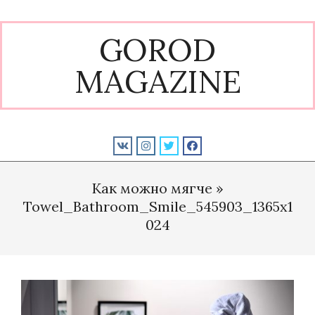
Skip
to
GOROD
content
MAGAZINE
Primary
Navigation
Как можно мягче »
Menu
Towel_Bathroom_Smile_545903_1365x1
024