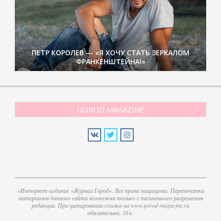
ПЕТР КОРОЛЕВ — «Я ХОЧУ СТАТЬ ЗЕРКАЛОМ
ФРАНКЕНШТЕЙНА!»
GOROD MAGAZINE
«Интернет-издание «Журнал Город». Все права защищены. Перепечатка
материалов данного сайта возможна только с письменного разрешения
редакции. При цитировании ссылка на www.gorod-magazine.ru
обязательна. 16+.