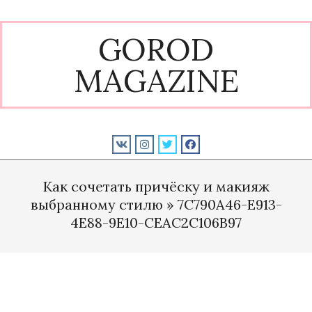
Skip
to
GOROD
content
MAGAZINE
Primary
Navigation
Как сочетать причёску и макияж
Menu
выбранному стилю »
7C790A46-E913-
4E88-9E10-CEAC2C106B97