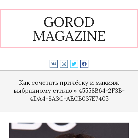
Skip
to
GOROD
content
MAGAZINE
Primary
Navigation
Как сочетать причёску и макияж
Menu
выбранному стилю »
45558B64-2F3B-
4DA4-8A3C-AECB037E7405