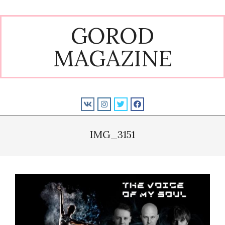
Skip
to
GOROD
content
MAGAZINE
Primary
Navigation
IMG_3151
Menu