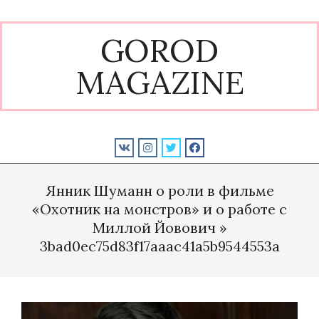
Skip
to
GOROD
content
MAGAZINE
Primary
Navigation
Янник Шуманн о роли в фильме
Menu
«Охотник на монстров» и о работе с
Миллой Йовович »
3bad0ec75d83f17aaac41a5b9544553a