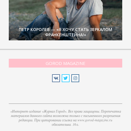
ПЕТР КОРОЛЕВ — «Я ХОЧУ СТАТЬ ЗЕРКАЛОМ
ФРАНКЕНШТЕЙНА!»
GOROD MAGAZINE
«Интернет-издание «Журнал Город». Все права защищены. Перепечатка
материалов данного сайта возможна только с письменного разрешения
редакции. При цитировании ссылка на www.gorod-magazine.ru
обязательна. 16+.