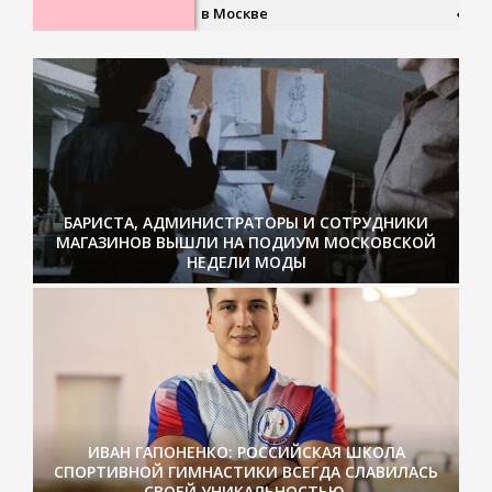
турнир в Москве
«Удивит
БАРИСТА, АДМИНИСТРАТОРЫ И СОТРУДНИКИ
МАГАЗИНОВ ВЫШЛИ НА ПОДИУМ МОСКОВСКОЙ
НЕДЕЛИ МОДЫ
ИВАН ГАПОНЕНКО: РОССИЙСКАЯ ШКОЛА
СПОРТИВНОЙ ГИМНАСТИКИ ВСЕГДА СЛАВИЛАСЬ
СВОЕЙ УНИКАЛЬНОСТЬЮ.