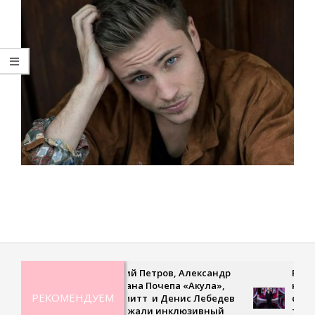
2021-
01-
27
Дмитрий Петров, Александр
Рекордна
Ян, Оксана Почепа «Акула»,
невесома
РЕКОМЕНДУЕМ
Кира Смитт и Денис Лебедев
сверхско
поддержали инклюзивный
третьем 